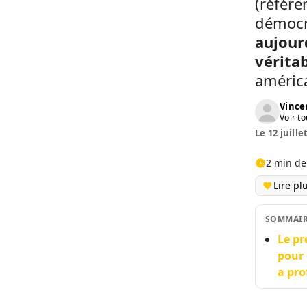
(référe
démocr
aujourd
vérita
américa
Vinc
Voir to
Le 12 juille
2 min de
Lire pl
SOMMAI
Le pr
pour 
a pro