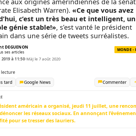
nce aux origines amérindiennes de la sénat
ate Elisabeth Warren).
«Ce que vous avez
’hui, c’est un très beau et intelligent, un
ble génie stable!»
, s’est vanté le président
in dans une série de tweets surréalistes.
ent DEGUENON
MONDE - 
us ses articles
t 2019 à 11:50
•
MàJ le 7 août 2020
 lecture
us tard
Google News
Commenter
RE
ésident américain a organisé, jeudi 11 juillet, une renco
dénoncer les réseaux sociaux. En annonçant l’événement
fité pour se tresser des lauriers.