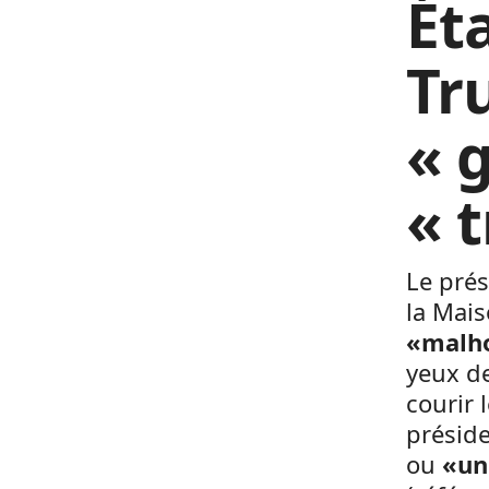
Ét
Tr
« 
« 
Le prés
la Mai
«malh
yeux de
courir 
présid
ou
«un