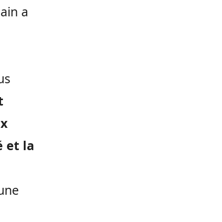
cain a
us
t
ux
 et la
 une