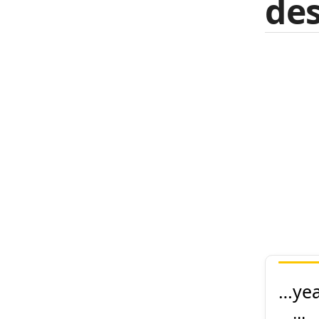
des
…yea