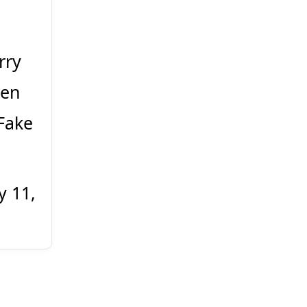
rry
ven
 Fake
ly 11,