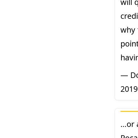
will 
credi
why 
poin
havi
— Do
2019
…or 
Poca