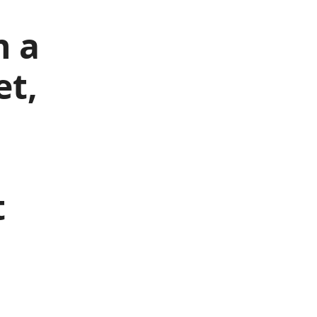
n a
et,
t