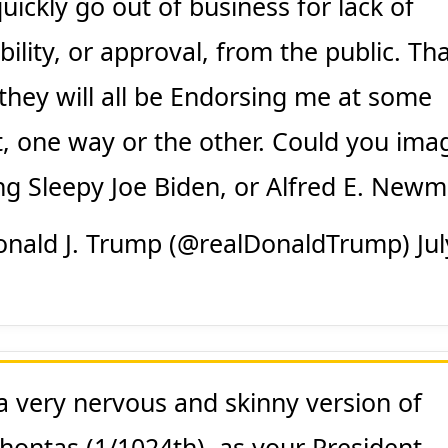
quickly go out of business for lack of
bility, or approval, from the public. Tha
they will all be Endorsing me at some
t, one way or the other. Could you ima
ng Sleepy Joe Biden, or Alfred E. New
nald J. Trump (@realDonaldTrump)
Ju
a very nervous and skinny version of
hontas (1/1024th), as your President,