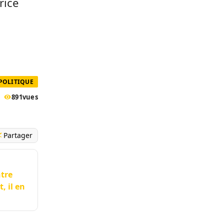
rice
POLITIQUE
891
vues
Partager
ntre
, il en