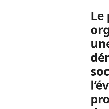
Le 
org
un
dén
soc
l’é
pro