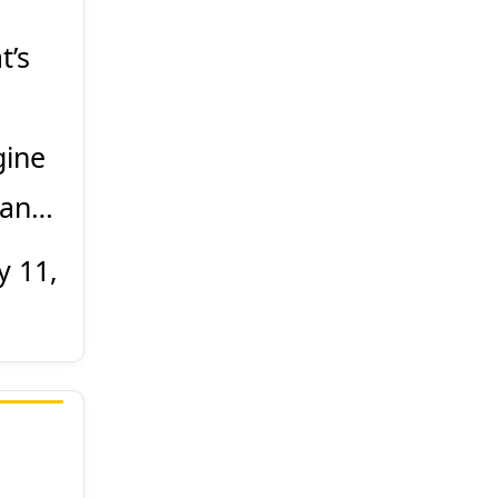
t’s
gine
man…
ly 11,