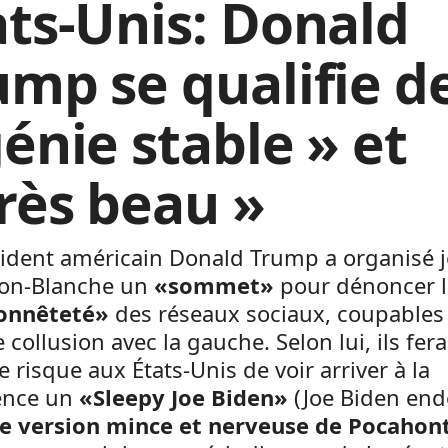
ats-Unis: Donald
ump se qualifie d
génie stable » et
très beau »
ident américain Donald Trump a organisé j
son-Blanche un
«sommet»
pour dénoncer l
onnêteté»
des réseaux sociaux, coupables 
 collusion avec la gauche. Selon lui, ils fera
le risque aux États-Unis de voir arriver à la
ence un
«Sleepy Joe Biden»
(Joe Biden end
e version mince et nerveuse de Pocahon