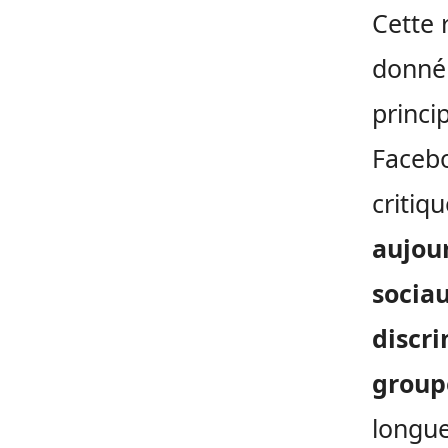
Cette 
donné 
princi
Facebo
critiqu
aujou
sociau
discri
group
longue