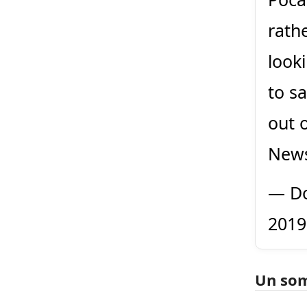
rath
look
to s
out o
News
— Do
2019
Un so