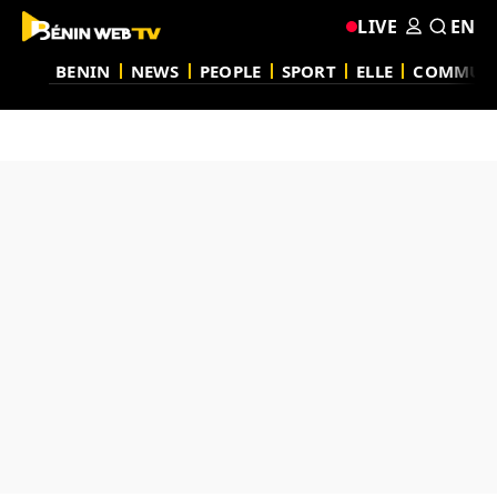
LIVE
EN
BENIN
NEWS
PEOPLE
SPORT
ELLE
COMMUN