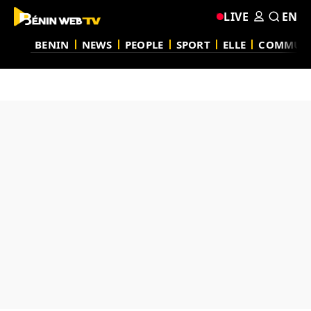
LIVE
EN
BENIN
NEWS
PEOPLE
SPORT
ELLE
COMMUN