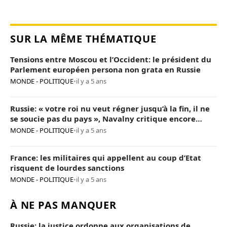
SUR LA MÊME THÉMATIQUE
Tensions entre Moscou et l’Occident: le président du
Parlement européen persona non grata en Russie
MONDE - POLITIQUE
•
il y a 5 ans
Russie: « votre roi nu veut régner jusqu’à la fin, il ne
se soucie pas du pays », Navalny critique encore
Poutine
MONDE - POLITIQUE
•
il y a 5 ans
France: les militaires qui appellent au coup d’Etat
risquent de lourdes sanctions
MONDE - POLITIQUE
•
il y a 5 ans
À NE PAS MANQUER
Russie: la justice ordonne aux organisations de