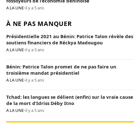
fossoyeurs de l’économie béninoise
A LA UNE
•
il y a 5 ans
À NE PAS MANQUER
Présidentielle 2021 au Bénin: Patrice Talon révèle des
soutiens financiers de Réckya Madougou
A LA UNE
•
il y a 5 ans
Bénin: Patrice Talon promet de ne pas faire un
troisième mandat présidentiel
A LA UNE
•
il y a 5 ans
Tchad: les langues se délient (enfin) sur la vraie cause
de la mort d’Idriss Déby Itno
A LA UNE
•
il y a 5 ans