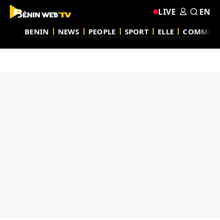
LIVE
EN
BENIN
NEWS
PEOPLE
SPORT
ELLE
COMMUN