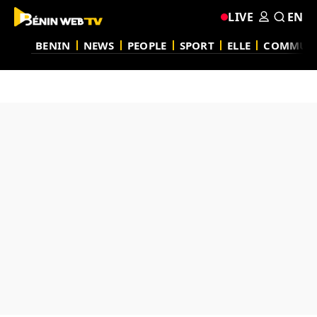
LIVE
EN
BENIN
NEWS
PEOPLE
SPORT
ELLE
COMMUN