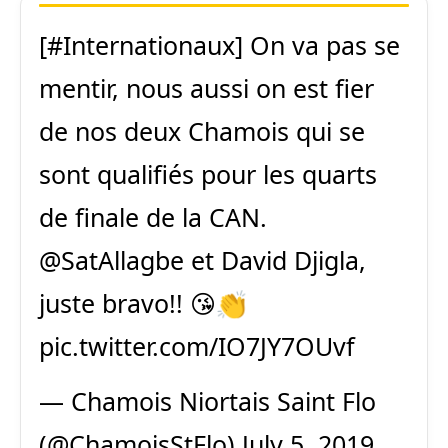
[
#Internationaux
] On va pas se
mentir, nous aussi on est fier
de nos deux Chamois qui se
sont qualifiés pour les quarts
de finale de la CAN.
@SatAllagbe
et David Djigla,
juste bravo!! 😘👏
pic.twitter.com/IO7JY7OUvf
— Chamois Niortais Saint Flo
(@ChamoisStFlo)
July 5, 2019