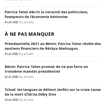
Patrice Talon décrit la voracité des politiciens,
fossoyeurs de l’économie béninoise
A LA UNE
•
il y a 5 ans
À NE PAS MANQUER
Présidentielle 2021 au Bénin: Patrice Talon révèle des
soutiens financiers de Réckya Madougou
A LA UNE
•
il y a 5 ans
Bénin: Patrice Talon promet de ne pas faire un
troisième mandat présidentiel
A LA UNE
•
il y a 5 ans
Tchad: les langues se délient (enfin) sur la vraie cause
de la mort d’Idriss Déby Itno
A LA UNE
•
il y a 5 ans