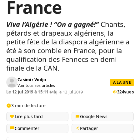
France
Viva l’Algérie !
“On a gagné!”
Chants,
pétards et drapeaux algériens, la
petite fête de la diaspora algérienne a
été à son comble en France, pour la
qualification des Fennecs en demi-
finale de la CAN.
Casimir Vodjo
A LA UNE
Voir tous ses articles
Le 12 jul 2019 à 15:11
•
MàJ le 12 jul 2019
324
vues
3 min de lecture
Lire plus tard
Google News
Commenter
Partager