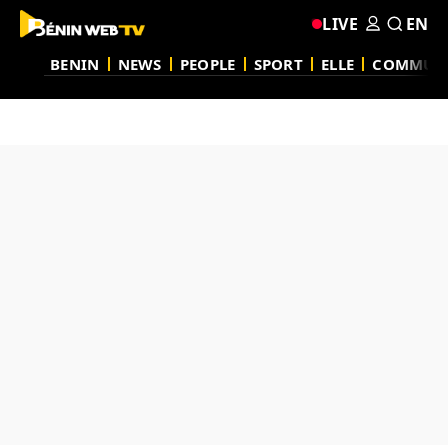
LIVE
EN
BENIN
NEWS
PEOPLE
SPORT
ELLE
COMMUN