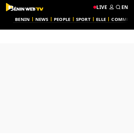
LIVE
EN
BENIN
NEWS
PEOPLE
SPORT
ELLE
COMMUN