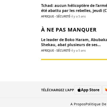
Tchad: aucun hélicoptère de l’armé
été abattu par les rebelles, jeudi (
AFRIQUE - SÉCURITÉ
•
il y a 5 ans
À NE PAS MANQUER
Le leader de Boko Haram, Abubak
Shekau, abat plusieurs de ses
commandants
AFRIQUE - SÉCURITÉ
•
il y a 5 ans
App Store
TÉLÉCHARGEZ L’APP
A Propos
Politique De