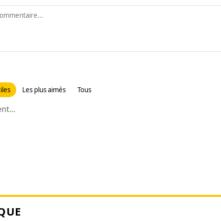
iles
Les plus aimés
Tous
t...
QUE