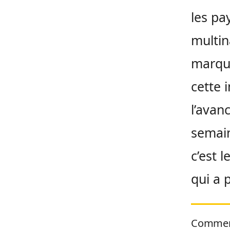
les pa
multin
marque
cette i
l’avan
semai
c’est 
qui a p
Commen