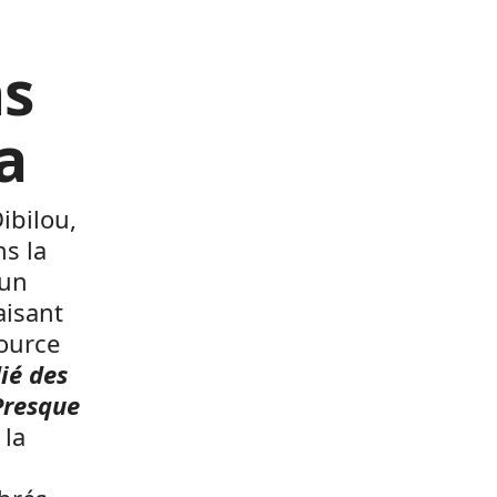
ns
a
ibilou,
ns la
 un
aisant
ource
dié des
Presque
 la