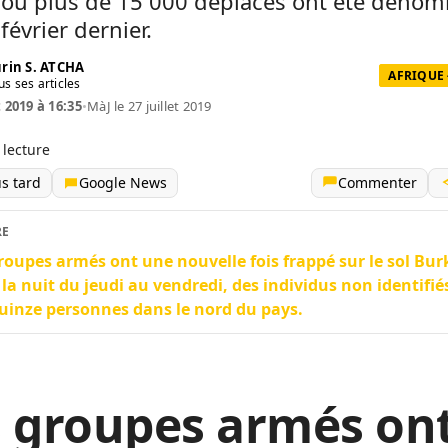
, où plus de 15 000 déplacés ont été déno
février dernier.
rin S. ATCHA
AFRIQUE 
us ses articles
t 2019 à 16:35
•
MàJ le 27 juillet 2019
 lecture
us tard
Google News
Commenter
RE
roupes armés ont une nouvelle fois frappé sur le sol Bur
la nuit du jeudi au vendredi, des individus non identifié
uinze personnes dans le nord du pays.
s groupes armés on