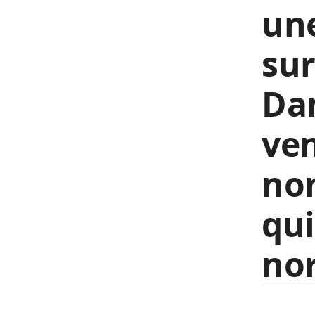
une
sur
Dan
ven
non
qui
nor