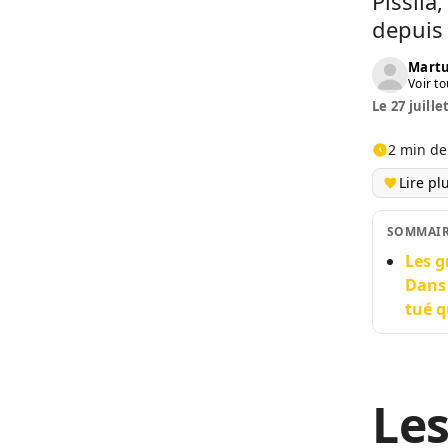
Pissila
depuis 
Martu
Voir to
Le 27 juille
2 min de
Lire pl
SOMMAI
Les g
Dans 
tué q
Le