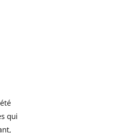
 été
es qui
ant,