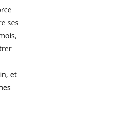
orce
re ses
mois,
trer
n, et
nnes