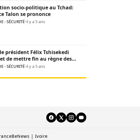
tion socio-politique au Tchad:
ce Talon se prononce
E - SÉCURITÉ
•
il y a 5 ans
le président Félix Tshisekedi
t de mettre fin au règne des
es armées dans l’est
E - SÉCURITÉ
•
il y a 5 ans
rance
BeNews | Ivoire