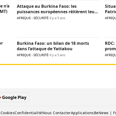
e n’a
Attaque au Burkina Faso: les
Situa
CMT)
puissances européennes réitèrent leur
Patri
détermination face au terrorisme
AFRIQUE - SÉCURITÉ
•
il y a 5 ans
AFRIQU
ar
Burkina Faso: un bilan de 18 morts
RDC: 
dans l’attaque de Yattakou
prome
group
AFRIQUE - SÉCURITÉ
•
il y a 5 ans
AFRIQU
Google Play
 Cookies
Confidentialité
Nous Contacter
Applications
BeNews | F