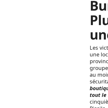
Bu
Pl
un
Les vic
une loc
provinc
groupe 
au moi
sécurit
boutiq
tout le
cinqui