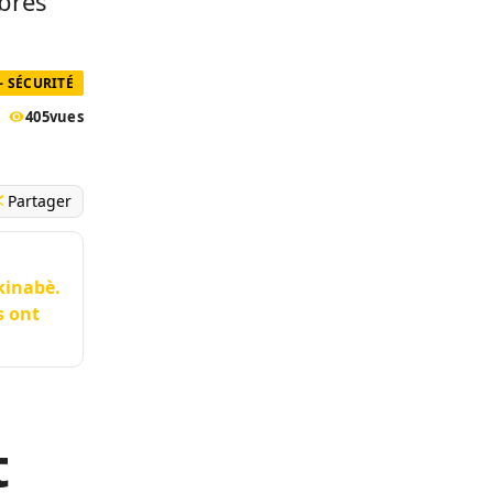
mbrés
- SÉCURITÉ
405
vues
Partager
kinabè.
s ont
t