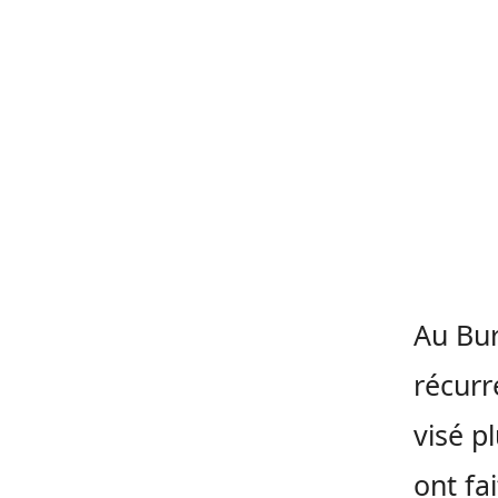
Au Bur
récurr
visé p
ont fa