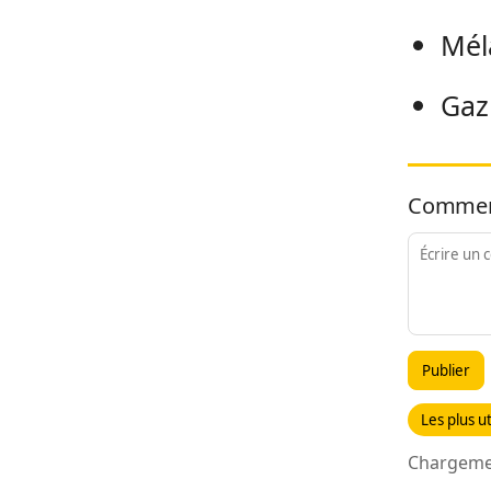
Mél
Gaz
Commen
Publier
Les plus ut
Chargemen