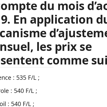
compte du mois d’
9. En application d
canisme d’ajustem
suel, les prix se
ésentent comme sui
nce : 535 F/L ;
ole : 540 F/L ;
il : 540 F/L ;