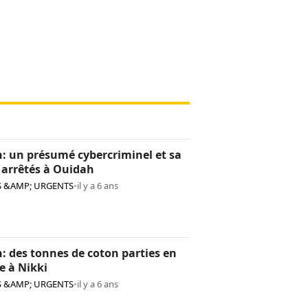
: un présumé cybercriminel et sa
 arrêtés à Ouidah
S &AMP; URGENTS
•
il y a 6 ans
: des tonnes de coton parties en
e à Nikki
S &AMP; URGENTS
•
il y a 6 ans