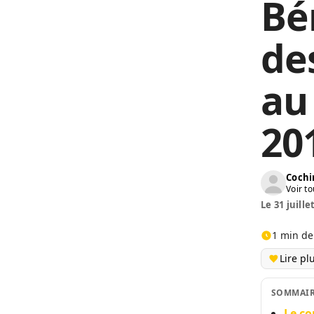
Bén
de
au
20
Cochi
Voir to
Le 31 juille
1 min de
Lire pl
SOMMAI
Le co