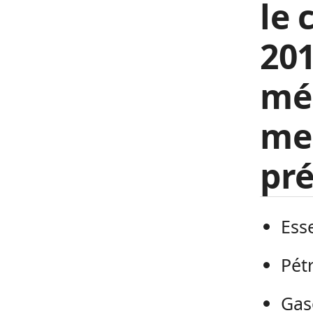
le 
201
mé
men
pr
Esse
Pétr
Gaso