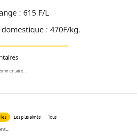
ange : 615 F/L
 domestique : 470F/kg.
taires
iles
Les plus aimés
Tous
t...