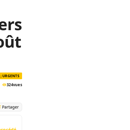
ers
oût
; URGENTS
324
vues
Partager
 procédé