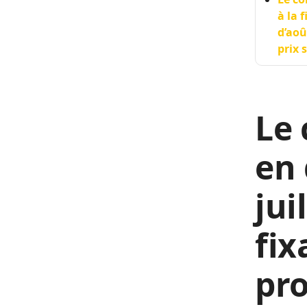
à la 
d’aoû
prix 
Le 
en 
jui
fix
pro