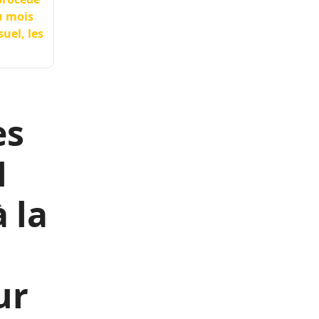
du mois
uel, les
es
1
à la
ur