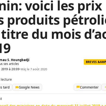
in: voici les prix
s produits pétroli
 titre du mois d’a
19
mau S. Houngbadji
BREVES &AMP
us ses articles
t 2019 à 20:09
•
MàJ le 7 août 2020
 lecture
us tard
Google News
Commenter
RE
nseil des ministres en date du mercredi 31 juillet 2019 a