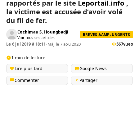
rapportés par le site
Leportail.info
,
la victime est accusée d’avoir volé
du fil de fer.
Cochimau S. Houngbadji
BREVES &AMP; URGENTS
Voir tous ses articles
Le 6 jul 2019 à 18:11
•
MàJ le 7 aou 2020
567
vues
1 min de lecture
Lire plus tard
Google News
Commenter
Partager