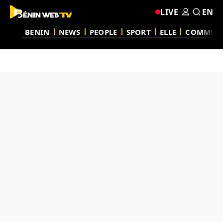
LIVE
EN
BENIN
NEWS
PEOPLE
SPORT
ELLE
COMMUN