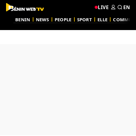
LIVE
EN
BENIN
NEWS
PEOPLE
SPORT
ELLE
COMMUN