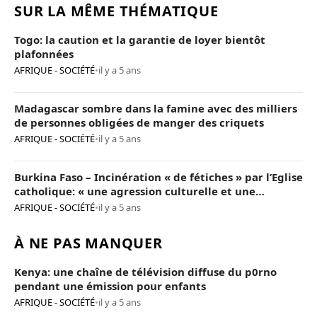
SUR LA MÊME THÉMATIQUE
Togo: la caution et la garantie de loyer bientôt
plafonnées
AFRIQUE - SOCIÉTÉ
•
il y a 5 ans
Madagascar sombre dans la famine avec des milliers
de personnes obligées de manger des criquets
AFRIQUE - SOCIÉTÉ
•
il y a 5 ans
Burkina Faso – Incinération « de fétiches » par l’Eglise
catholique: « une agression culturelle et une
provocation de trop »
AFRIQUE - SOCIÉTÉ
•
il y a 5 ans
À NE PAS MANQUER
Kenya: une chaîne de télévision diffuse du p0rno
pendant une émission pour enfants
AFRIQUE - SOCIÉTÉ
•
il y a 5 ans