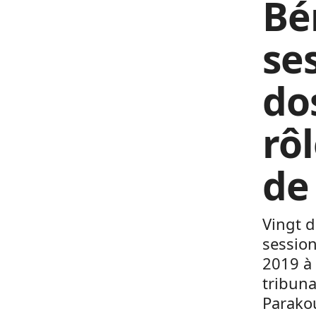
Bé
ses
dos
rôl
de
Vingt d
session
2019 à 
tribuna
Parako