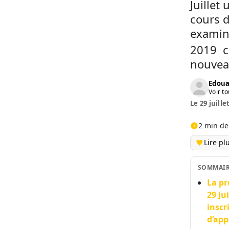
Juillet
cours d
examiné
2019 c
nouvea
Edoua
Voir to
Le 29 juille
2 min de
Lire pl
SOMMAI
La pr
29 Ju
inscr
d’app