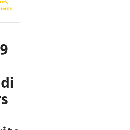
res,
ements
19
di
rs