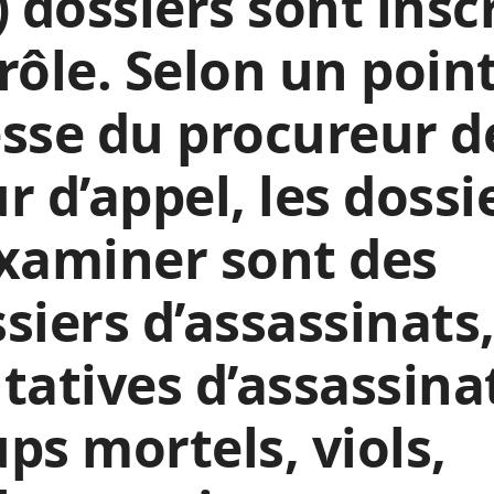
) dossiers sont insc
rôle. Selon un poin
sse du procureur d
r d’appel, les dossi
xaminer sont des
siers d’assassinats
tatives d’assassina
ps mortels, viols,