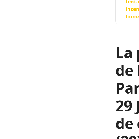
tenta
incen
huma
La 
de 
Par
29 
de 