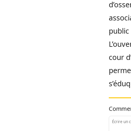
d’osse
associ
public
L’ouve
cour d
permet
s’éduqu
Commen