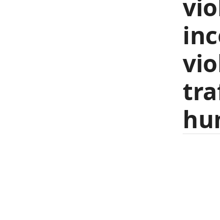
vio
inc
vio
tra
hu