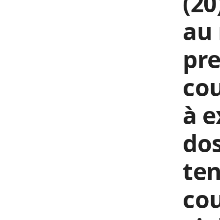
(20
au 
pre
cou
à e
dos
ten
cou