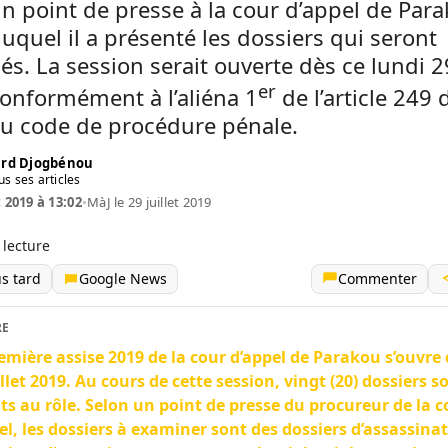
 un point de presse à la cour d’appel de Par
uquel il a présenté les dossiers qui seront
s. La session serait ouverte dès ce lundi 29
er
onformément à l’aliéna 1
de l’article 249 
u code de procédure pénale.
rd Djogbénou
us ses articles
t 2019 à 13:02
•
MàJ le 29 juillet 2019
 lecture
us tard
Google News
Commenter
RE
emière assise 2019 de la cour d’appel de Parakou s’ouvre 
illet 2019. Au cours de cette session, vingt (20) dossiers s
its au rôle. Selon un point de presse du procureur de la c
el, les dossiers à examiner sont des dossiers d’assassinat