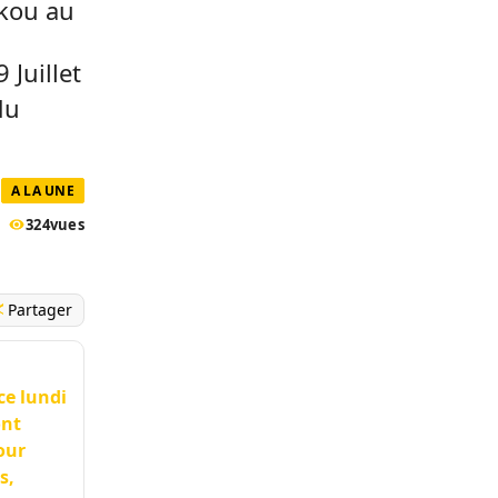
akou au
 Juillet
du
A LA UNE
324
vues
Partager
ce lundi
ont
our
s,