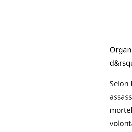
Organi
d&rsq
Selon 
assass
mortel
volont