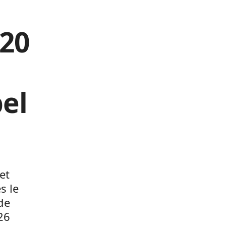
 20
pel
et
s le
de
26