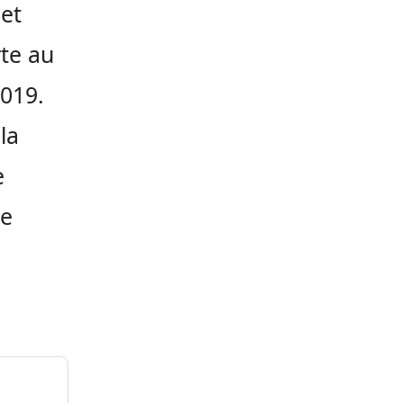
et
rte au
2019.
la
e
de