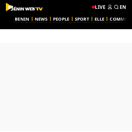
LIVE
EN
BENIN
NEWS
PEOPLE
SPORT
ELLE
COMMUN