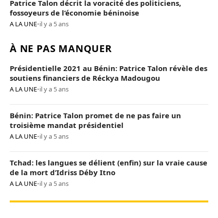
Patrice Talon décrit la voracité des politiciens,
fossoyeurs de l’économie béninoise
A LA UNE
•
il y a 5 ans
À NE PAS MANQUER
Présidentielle 2021 au Bénin: Patrice Talon révèle des
soutiens financiers de Réckya Madougou
A LA UNE
•
il y a 5 ans
Bénin: Patrice Talon promet de ne pas faire un
troisième mandat présidentiel
A LA UNE
•
il y a 5 ans
Tchad: les langues se délient (enfin) sur la vraie cause
de la mort d’Idriss Déby Itno
A LA UNE
•
il y a 5 ans