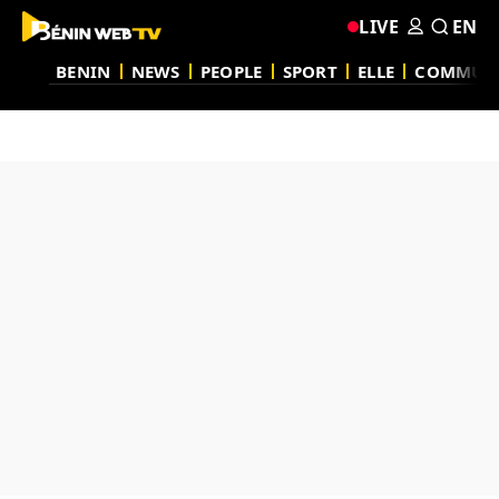
LIVE
EN
BENIN
NEWS
PEOPLE
SPORT
ELLE
COMMUN