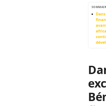
SOMMAI
Dans 
finan
avant
afric
conti
dével
Da
exc
Bén