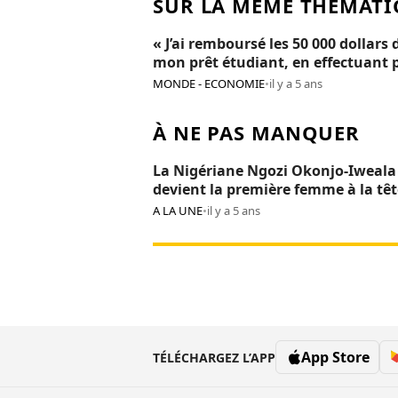
SUR LA MÊME THÉMATI
« J’ai remboursé les 50 000 dollars 
mon prêt étudiant, en effectuant 
de 300 petits boulots »
MONDE - ECONOMIE
•
il y a 5 ans
À NE PAS MANQUER
La Nigériane Ngozi Okonjo-Iweala
devient la première femme à la têt
l’OMC
A LA UNE
•
il y a 5 ans
App Store
TÉLÉCHARGEZ L’APP