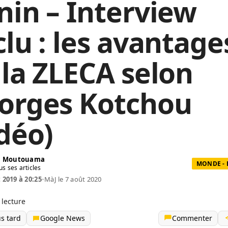
nin – Interview
clu : les avantage
 la ZLECA selon
orges Kotchou
idéo)
in Moutouama
MONDE -
us ses articles
t 2019 à 20:25
•
MàJ le 7 août 2020
 lecture
us tard
Google News
Commenter