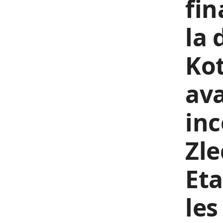
fin
la 
Kot
av
in
Zle
Eta
les