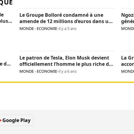
QUE
de
Le Groupe Bolloré condamné à une
Ngozi
plus
amende de 12 millions d’euros dans une
génér
affaire de corruption en Afrique
plein
MONDE - ECONOMIE
•
il y a 5 ans
MONDE
Le patron de Tesla, Elon Musk devient
La Gr
e de
officiellement l’homme le plus riche du
accor
monde
MONDE - ECONOMIE
•
il y a 6 ans
MONDE
Google Play