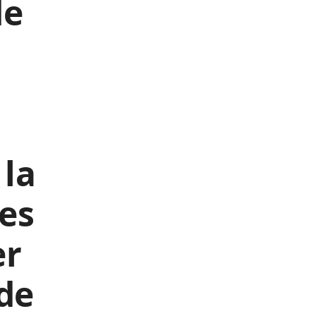
de
la
les
er
 de