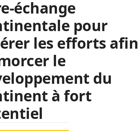
re-échange
tinentale pour
érer les efforts afi
morcer le
veloppement du
tinent à fort
entiel