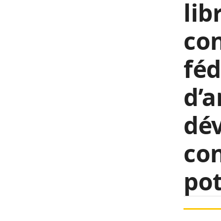
lib
con
féd
d’a
dé
con
pot