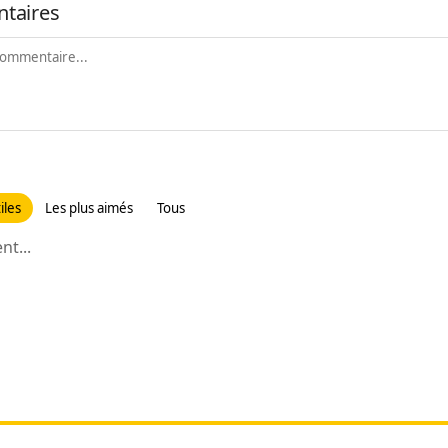
taires
iles
Les plus aimés
Tous
t...