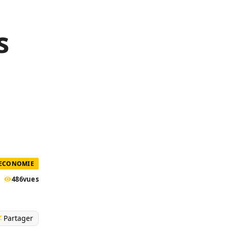
s
 ECONOMIE
486
vues
Partager