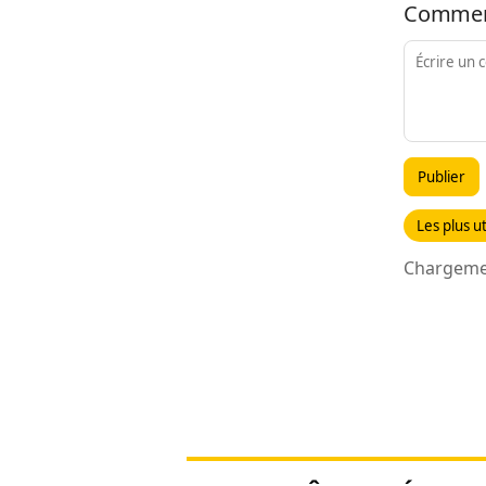
Commen
Publier
Les plus ut
Chargemen