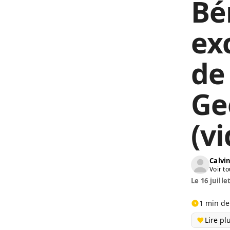
Bé
ex
de
Ge
(v
Calv
Voir to
Le 16 juille
1 min de
Lire pl