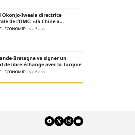
 Okonjo-Iweala directrice
ale de l’OMC: «la Chine a
ement confiance en elle»
 - ECONOMIE
•
il y a 5 ans
ande-Bretagne va signer un
d de libre-échange avec la Turquie
 - ECONOMIE
•
il y a 6 ans