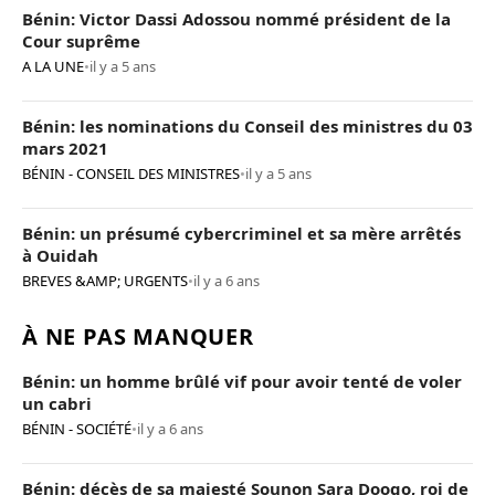
Bénin: Victor Dassi Adossou nommé président de la
Cour suprême
A LA UNE
•
il y a 5 ans
Bénin: les nominations du Conseil des ministres du 03
mars 2021
BÉNIN - CONSEIL DES MINISTRES
•
il y a 5 ans
Bénin: un présumé cybercriminel et sa mère arrêtés
à Ouidah
BREVES &AMP; URGENTS
•
il y a 6 ans
À NE PAS MANQUER
Bénin: un homme brûlé vif pour avoir tenté de voler
un cabri
BÉNIN - SOCIÉTÉ
•
il y a 6 ans
Bénin: décès de sa majesté Sounon Sara Doogo, roi de