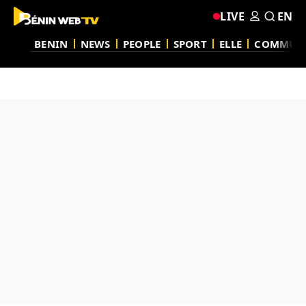
LIVE
EN
BENIN
NEWS
PEOPLE
SPORT
ELLE
COMMUN