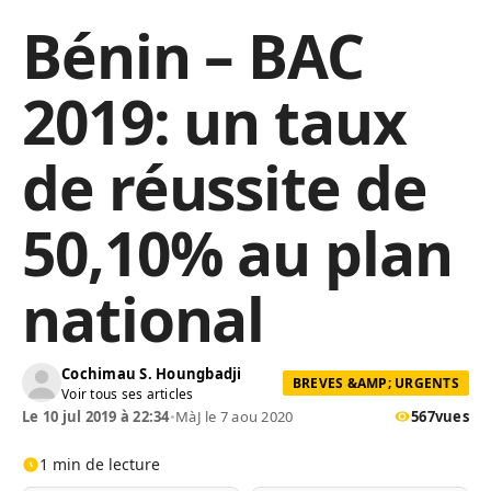
Bénin – BAC
2019: un taux
de réussite de
50,10% au plan
national
Cochimau S. Houngbadji
BREVES &AMP; URGENTS
Voir tous ses articles
Le 10 jul 2019 à 22:34
•
MàJ le 7 aou 2020
567
vues
1 min de lecture