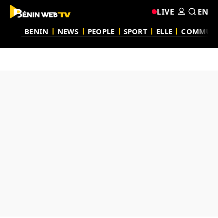
LIVE
EN
BENIN
NEWS
PEOPLE
SPORT
ELLE
COMMUN