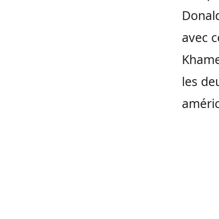
Donal
avec c
Khamen
les de
améric