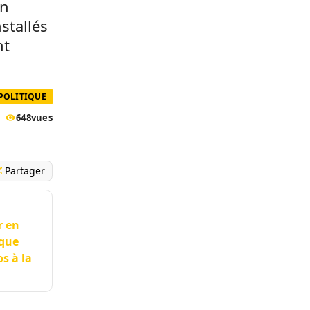
en
stallés
nt
POLITIQUE
648
vues
Partager
r en
ique
s à la