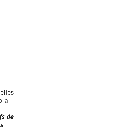
elles
p a
fs de
as