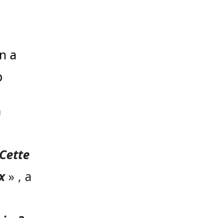
n a
p
n
Cette
ux
» , a