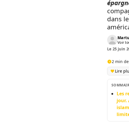
épargné
compagn
dans le
américa
Martu
Voir to
Le 25 juin 2
2 min de
Lire pl
SOMMAI
Les r
jour.
islam
limit