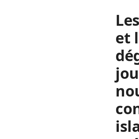
Les
et 
dég
jou
nou
con
isl