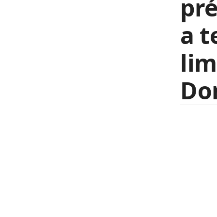
pr
a t
lim
Do