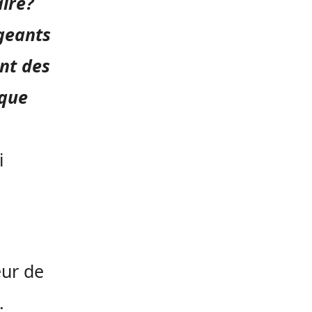
aire?
igeants
nt des
 que
i
eur de
.