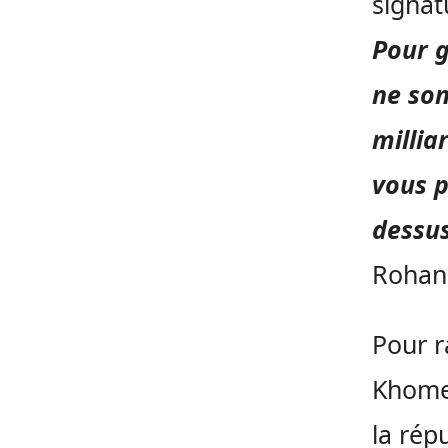
signat
Pour g
ne son
millia
vous p
dessus
Rohani
Pour r
Khomei
la rép