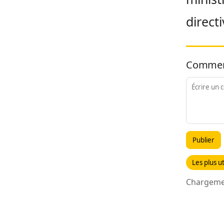
directi
Commen
Publier
Les plus ut
Chargemen