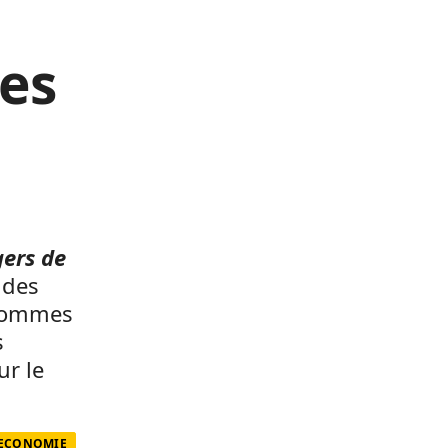
les
gers de
à des
 hommes
s
ur le
 ECONOMIE