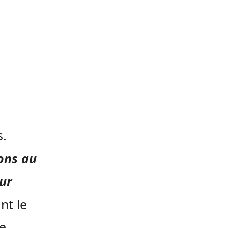
s.
rons au
eur
ant le
ne