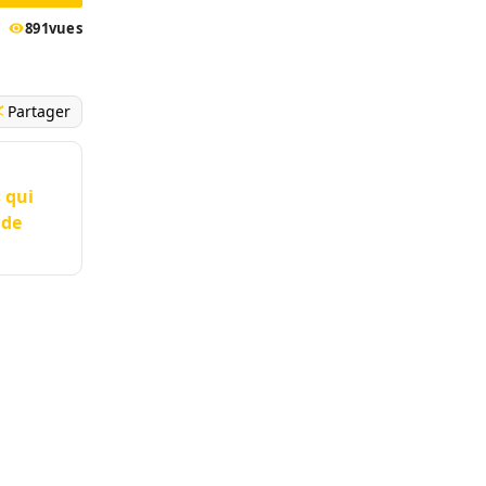
891
vues
Partager
 qui
 de