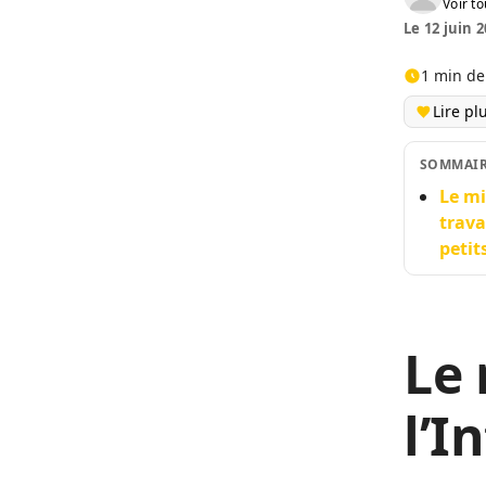
Voir to
Le 12 juin 2
1 min de
Lire pl
SOMMAI
Le mi
trava
petit
Le 
l’I