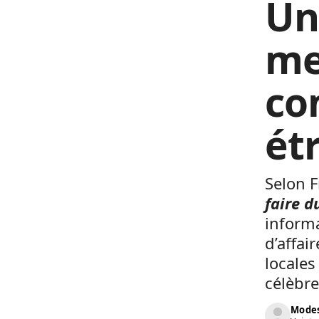
Un
me
co
ét
Selon F
faire 
informa
d’affai
locale
célèbre
Modes