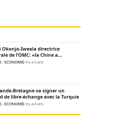
 Okonjo-Iweala directrice
ale de l’OMC: «la Chine a
ement confiance en elle»
 - ECONOMIE
•
il y a 5 ans
ande-Bretagne va signer un
d de libre-échange avec la Turquie
 - ECONOMIE
•
il y a 6 ans