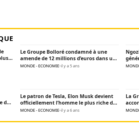
QUE
de
Le Groupe Bolloré condamné à une
Ngozi
plus
amende de 12 millions d’euros dans une
génér
affaire de corruption en Afrique
plein
MONDE - ECONOMIE
•
il y a 5 ans
MONDE
Le patron de Tesla, Elon Musk devient
La Gr
e de
officiellement l’homme le plus riche du
accor
monde
MONDE - ECONOMIE
•
il y a 6 ans
MONDE