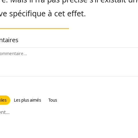
ve spécifique à cet effet.
taires
iles
Les plus aimés
Tous
t...