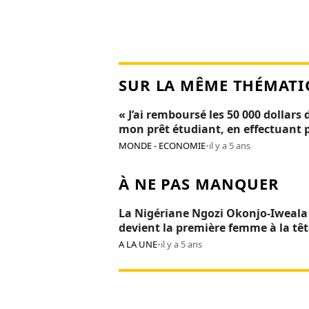
SUR LA MÊME THÉMATI
« J’ai remboursé les 50 000 dollars 
mon prêt étudiant, en effectuant 
de 300 petits boulots »
MONDE - ECONOMIE
•
il y a 5 ans
À NE PAS MANQUER
La Nigériane Ngozi Okonjo-Iweala
devient la première femme à la têt
l’OMC
A LA UNE
•
il y a 5 ans