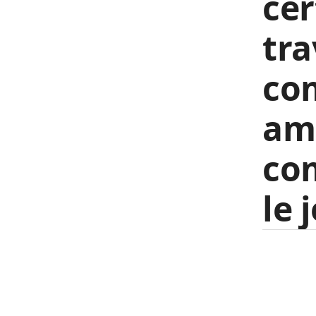
cer
tra
co
amb
co
le 