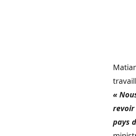
Matian
travai
« Nous
revoir
pays d
ministr