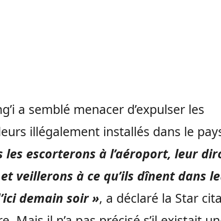
g’i a semblé menacer d’expulser les
lleurs illégalement installés dans le pay
 les escorterons à l’aéroport, leur di
 et veillerons à ce qu’ils dînent dans l
’ici demain soir »
, a déclaré la Star cit
e. Mais il n’a pas précisé s’il existait u