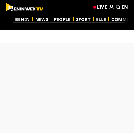
LIVE
EN
BENIN
NEWS
PEOPLE
SPORT
ELLE
COMMUN