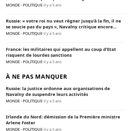
MONDE - POLITIQUE
•
il y a 5 ans
Russie: « votre roi nu veut régner jusqu’à la fin, il ne
se soucie pas du pays », Navalny critique encore
Poutine
MONDE - POLITIQUE
•
il y a 5 ans
France: les militaires qui appellent au coup d’Etat
risquent de lourdes sanctions
MONDE - POLITIQUE
•
il y a 5 ans
À NE PAS MANQUER
Russie: la justice ordonne aux organisations de
Navalny de suspendre leurs activités
MONDE - POLITIQUE
•
il y a 5 ans
Irlande du Nord: démission de la Première ministre
Arlene Foster
MONDE - POLITIQUE
•
il y a 5 ans