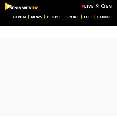
LIVE
EN
BENIN
NEWS
PEOPLE
SPORT
ELLE
COMMUN