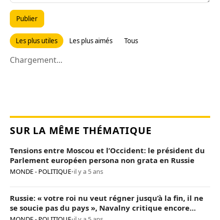
Publier
Les plus utiles
Les plus aimés
Tous
Chargement...
SUR LA MÊME THÉMATIQUE
Tensions entre Moscou et l’Occident: le président du
Parlement européen persona non grata en Russie
MONDE - POLITIQUE
•
il y a 5 ans
Russie: « votre roi nu veut régner jusqu’à la fin, il ne
se soucie pas du pays », Navalny critique encore
Poutine
MONDE - POLITIQUE
•
il y a 5 ans