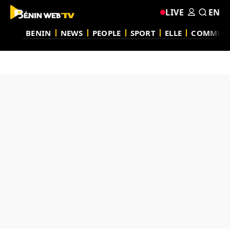
LIVE
EN
BENIN
NEWS
PEOPLE
SPORT
ELLE
COMMUN