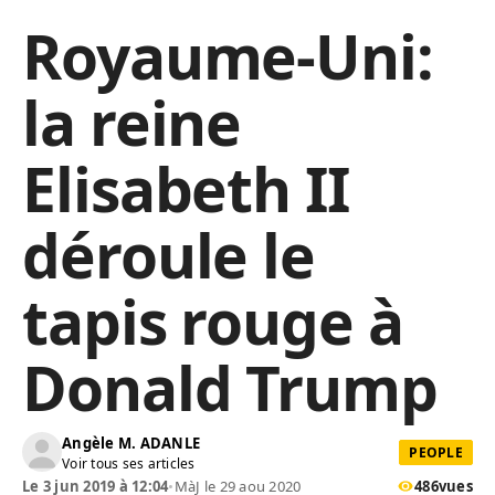
Royaume-Uni:
la reine
Elisabeth II
déroule le
tapis rouge à
Donald Trump
Angèle M. ADANLE
PEOPLE
Voir tous ses articles
Le 3 jun 2019 à 12:04
•
MàJ le 29 aou 2020
486
vues