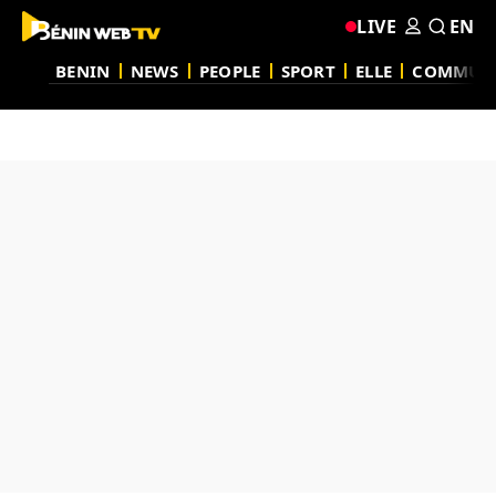
LIVE
EN
BENIN
NEWS
PEOPLE
SPORT
ELLE
COMMUN