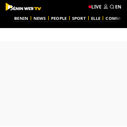
LIVE
EN
BENIN
NEWS
PEOPLE
SPORT
ELLE
COMMUN