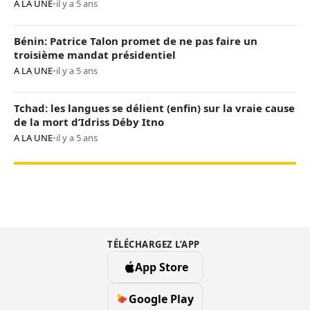
A LA UNE
•
il y a 5 ans
Bénin: Patrice Talon promet de ne pas faire un
troisième mandat présidentiel
A LA UNE
•
il y a 5 ans
Tchad: les langues se délient (enfin) sur la vraie cause
de la mort d’Idriss Déby Itno
A LA UNE
•
il y a 5 ans
TÉLÉCHARGEZ L’APP
App Store
Google Play