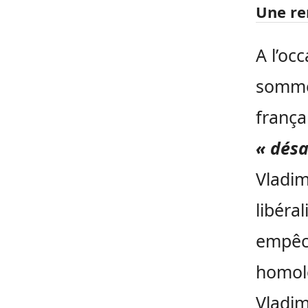
Une re
A l’oc
sommet
frança
« désa
Vladim
libéra
empêch
homolo
Vladimi