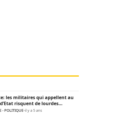
e: les militaires qui appellent au
d’Etat risquent de lourdes
tions
 - POLITIQUE
•
il y a 5 ans