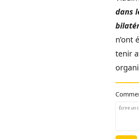
dans l
bilaté
n’ont 
tenir 
organi
Commen