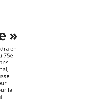
e »
ndra en
u 75e
dans
nal,
usse
our
ur la
l
é