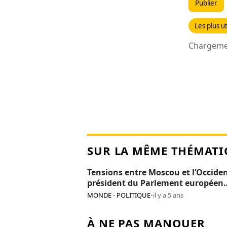
Publier
Les plus ut
Chargemen
SUR LA MÊME THÉMATI
Tensions entre Moscou et l’Occiden
président du Parlement européen
persona non grata en Russie
MONDE - POLITIQUE
•
il y a 5 ans
À NE PAS MANQUER