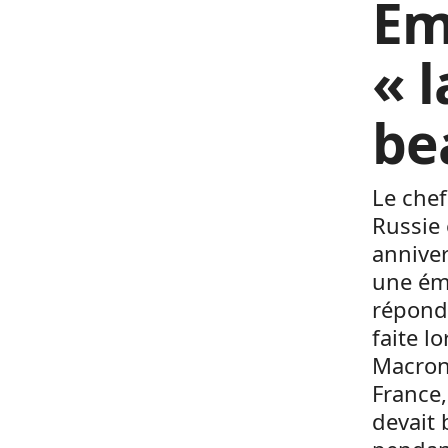
Em
« 
be
Le chef
Russie 
anniver
une émi
réponda
faite l
Macron,
France,
devait 