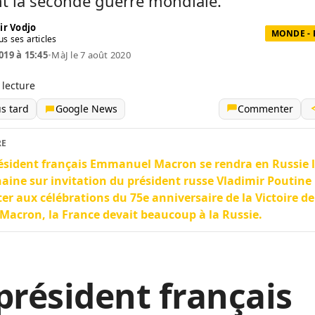
t la seconde guerre mondiale.
ir Vodjo
MONDE - 
us ses articles
019 à 15:45
•
MàJ le 7 août 2020
 lecture
us tard
Google News
Commenter
RE
ésident français Emmanuel Macron se rendra en Russie 
aine sur invitation du président russe Vladimir Poutine
ter aux célébrations du 75e anniversaire de la Victoire de
Macron, la France devait beaucoup à la Russie.
président français