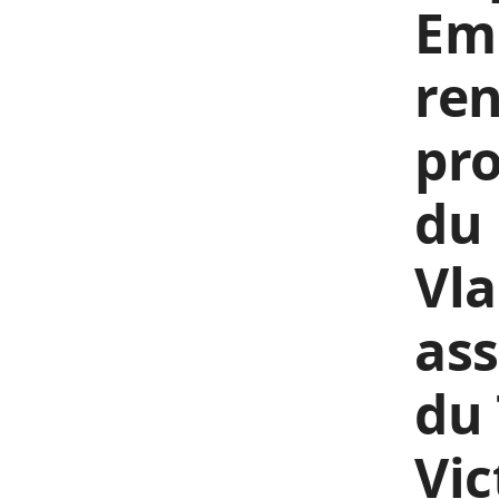
Em
ren
pro
du 
Vla
ass
du 
Vic