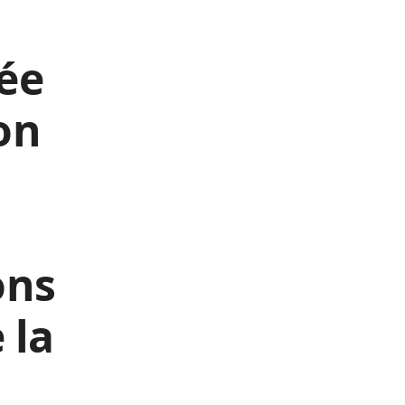
née
on
ons
 la