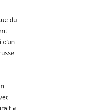
ssue du
ent
 d’un
russe
on
vec
urait
«