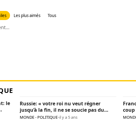
iles
Les plus aimés
Tous
t...
QUE
t: le
Russie: « votre roi nu veut régner
Franc
jusqu’à la fin, il ne se soucie pas du
coup 
pays », Navalny critique encore Poutine
sanc
MONDE - POLITIQUE
•
il y a 5 ans
MONDE