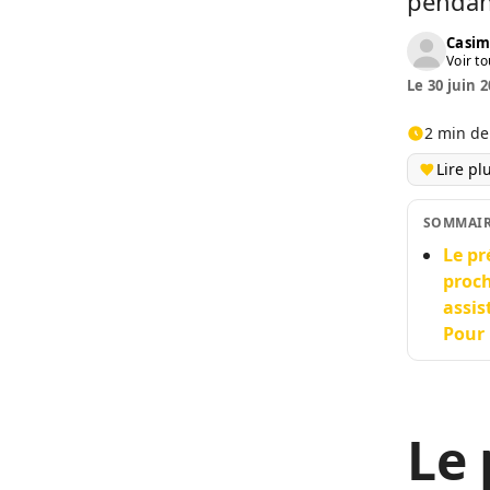
pendan
Casim
Voir to
Le 30 juin 2
2 min de
Lire pl
SOMMAI
Le pr
proch
assis
Pour 
Le 