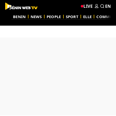
LIVE
EN
BENIN
NEWS
PEOPLE
SPORT
ELLE
COMMUN