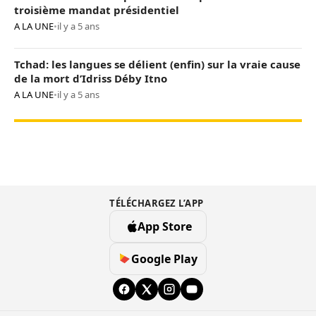
troisième mandat présidentiel
A LA UNE
•
il y a 5 ans
Tchad: les langues se délient (enfin) sur la vraie cause
de la mort d’Idriss Déby Itno
A LA UNE
•
il y a 5 ans
TÉLÉCHARGEZ L’APP
App Store
Google Play