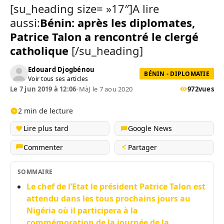
[su_heading size= »17″]A lire
aussi:
Bénin: après les diplomates,
Patrice Talon a rencontré le clergé
catholique
[/su_heading]
Edouard Djogbénou
BÉNIN - DIPLOMATIE
Voir tous ses articles
Le 7 jun 2019 à 12:06
•
MàJ le 7 aou 2020
972
vues
2 min de lecture
Lire plus tard
Google News
Commenter
Partager
SOMMAIRE
Le chef de l’Etat le président Patrice Talon est
attendu dans les tous prochains jours au
Nigéria où il participera à la
commémoration de la journée de la