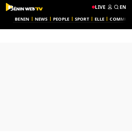
LIVE
EN
BENIN
NEWS
PEOPLE
SPORT
ELLE
COMMUN