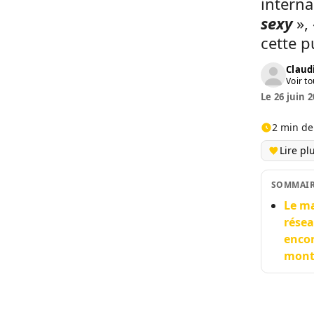
interna
sexy
»,
cette p
Claud
Voir to
Le 26 juin 2
2 min de
Lire pl
SOMMAI
Le ma
résea
encor
monte