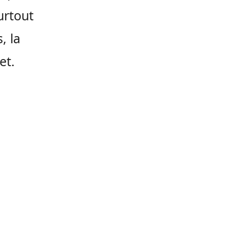
surtout
, la
et.