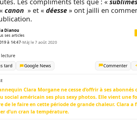
utes. Les compliments tels que : «
sublime
 «
canon
» et «
déesse
» ont jailli en commen
ublication.
ia Dianou
us ses articles
019 à 14:47
•
MàJ le 7 août 2020
 lecture
us tard
Google News
Commenter
RE
nnequin Clara Morgane ne cesse d’offrir à ses abonnés 
u social américain ses plus sexy photos. Elle vient une fo
e de le faire en cette période de grande chaleur. Clara a f
r d’un cran la température.