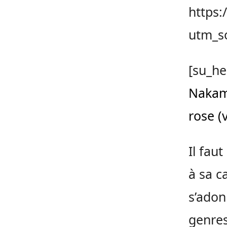
https
utm_s
[su_he
Nakamu
rose (
Il fau
à sa c
s’adon
genres