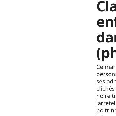
Cl
en
da
(p
Ce mard
personn
ses adm
clichés
noire t
jarrete
poitrin