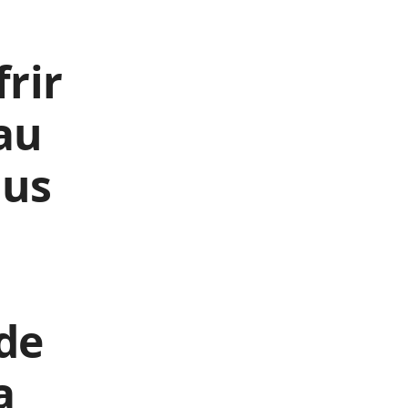
rir
au
lus
 de
a