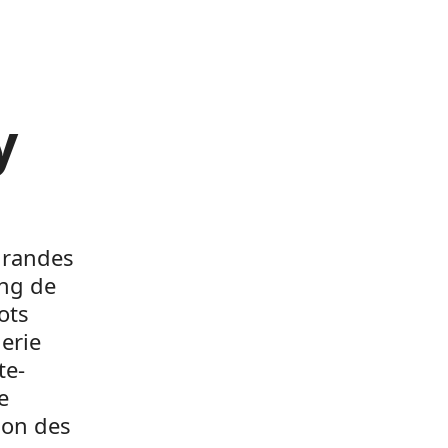
y
 grandes
ang de
ots
gerie
te-
e
tion des