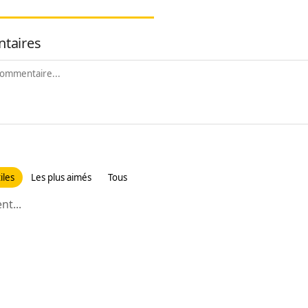
taires
iles
Les plus aimés
Tous
t...