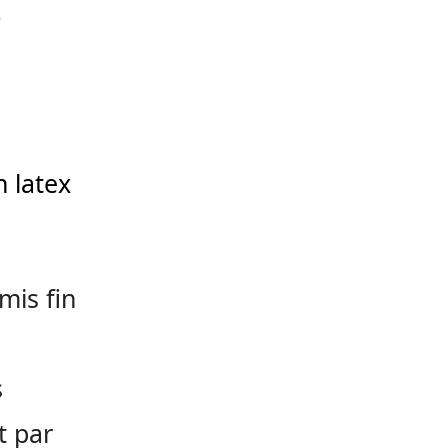
?
 latex
mis fin
s
t par