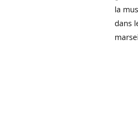
la mus
dans l
marsei