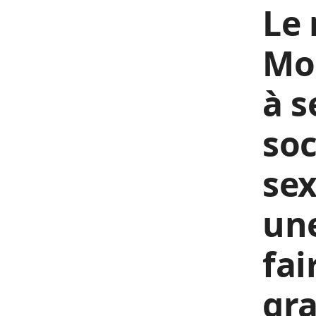
Le
Mor
à s
soc
sex
une
fai
gra