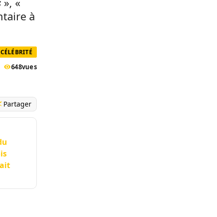
s
», «
taire à
CÉLÉBRITÉ
648
vues
Partager
du
is
ait