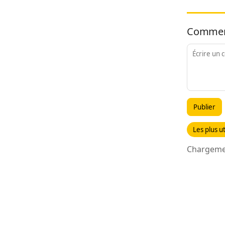
Commen
Publier
Les plus ut
Chargemen