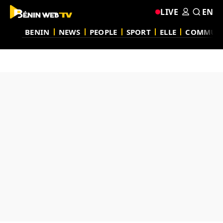
LIVE
EN
BENIN
NEWS
PEOPLE
SPORT
ELLE
COMMUN