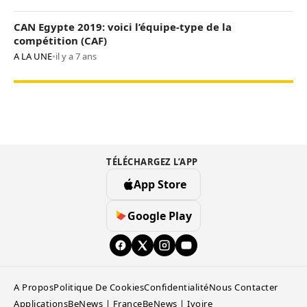
CAN Egypte 2019: voici l’équipe-type de la
compétition (CAF)
A LA UNE
•
il y a 7 ans
TÉLÉCHARGEZ L’APP
App Store
Google Play
A Propos
Politique De Cookies
Confidentialité
Nous Contacter
Applications
BeNews | France
BeNews | Ivoire