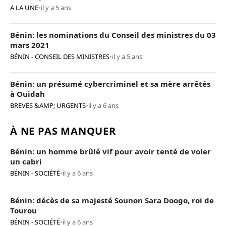
A LA UNE
•
il y a 5 ans
Bénin: les nominations du Conseil des ministres du 03
mars 2021
BÉNIN - CONSEIL DES MINISTRES
•
il y a 5 ans
Bénin: un présumé cybercriminel et sa mère arrêtés
à Ouidah
BREVES &AMP; URGENTS
•
il y a 6 ans
À NE PAS MANQUER
Bénin: un homme brûlé vif pour avoir tenté de voler
un cabri
BÉNIN - SOCIÉTÉ
•
il y a 6 ans
Bénin: décès de sa majesté Sounon Sara Doogo, roi de
Tourou
BÉNIN - SOCIÉTÉ
•
il y a 6 ans