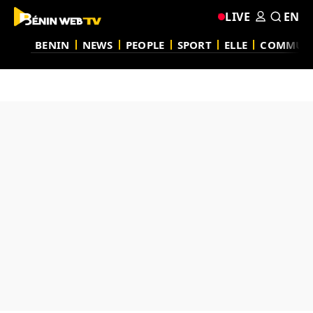
LIVE
EN
BENIN
NEWS
PEOPLE
SPORT
ELLE
COMMUN