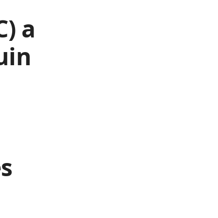
C) a
uin
es