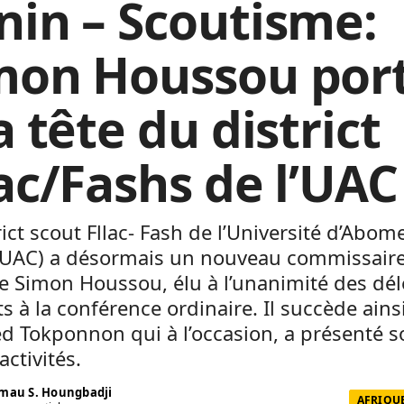
nin – Scoutisme:
mon Houssou por
a tête du district
lac/Fashs de l’UAC
rict scout Fllac- Fash de l’Université d’Abom
(UAC) a désormais un nouveau commissaire.
de Simon Houssou, élu à l’unanimité des dé
s à la conférence ordinaire. Il succède ains
d Tokponnon qui à l’occasion, a présenté s
activités.
mau S. Houngbadji
AFRIQUE