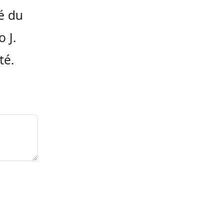
é du
o J.
té.