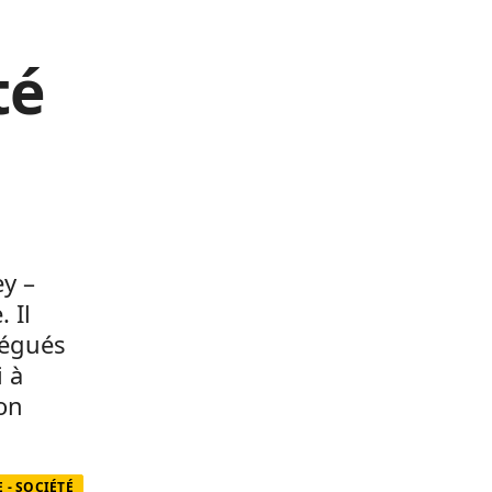
té
ey –
 Il
légués
i à
on
 - SOCIÉTÉ