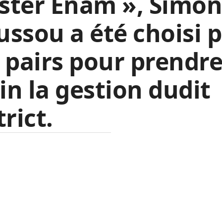
ster Enam », Simo
ssou a été choisi 
 pairs pour prendr
n la gestion dudit
trict.