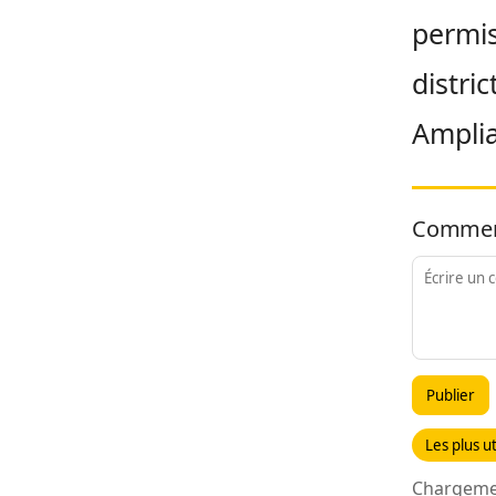
permis
distri
Amplia
Commen
Publier
Les plus ut
Chargemen