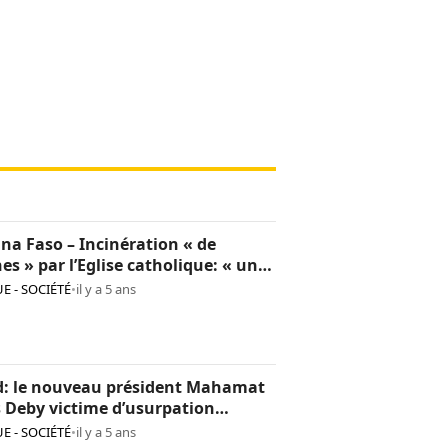
na Faso – Incinération « de
hes » par l’Eglise catholique: « une
sion culturelle et une provocation
E - SOCIÉTÉ
•
il y a 5 ans
op »
d: le nouveau président Mahamat
s Deby victime d’usurpation
ntité
E - SOCIÉTÉ
•
il y a 5 ans