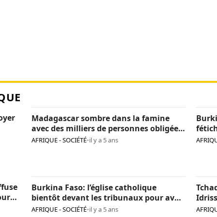
QUE
loyer
Madagascar sombre dans la famine
Burki
avec des milliers de personnes obligées
fétic
de manger des criquets
agres
AFRIQUE - SOCIÉTÉ
•
il y a 5 ans
AFRIQU
de tr
ffuse
Burkina Faso: l’église catholique
Tcha
our
bientôt devant les tribunaux pour avoir
Idris
incinéré des fétiches
d’ide
AFRIQUE - SOCIÉTÉ
•
il y a 5 ans
AFRIQU