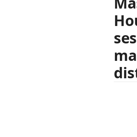
Ma
Hou
ses
mai
dis