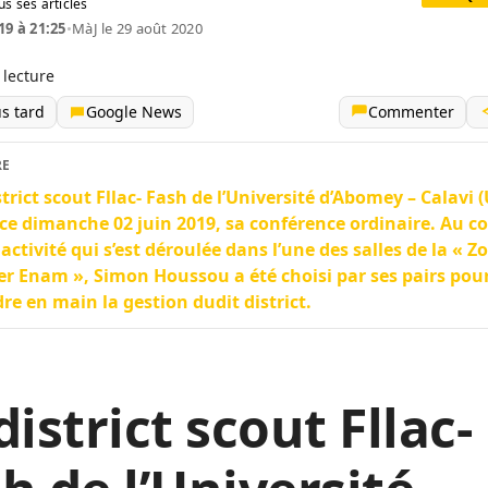
us ses articles
19 à 21:25
•
MàJ le 29 août 2020
 lecture
us tard
Google News
Commenter
RE
strict scout Fllac- Fash de l’Université d’Abomey – Calavi 
ce dimanche 02 juin 2019, sa conférence ordinaire. Au c
 activité qui s’est déroulée dans l’une des salles de la « Z
r Enam », Simon Houssou a été choisi par ses pairs pou
re en main la gestion dudit district.
district scout Fllac-