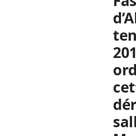
Fas
d’A
ten
201
ord
cet
dér
sal