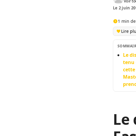
Voir to
Le 2 juin 20
1 min de
Lire pl
SOMMAI
Le di
tenu 
cette
Maste
prend
Le 