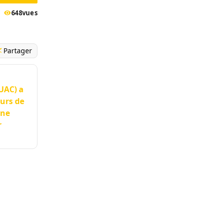
648
vues
Partager
(UAC) a
ours de
one
r