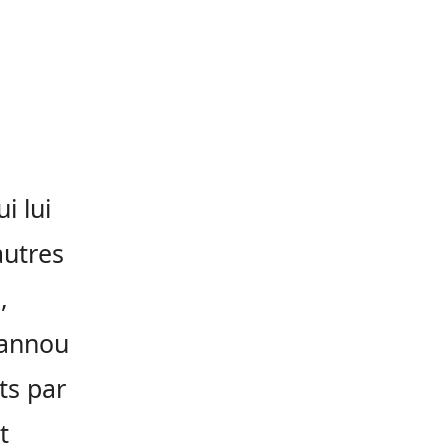
i lui
autres
,
dannou
ts par
t