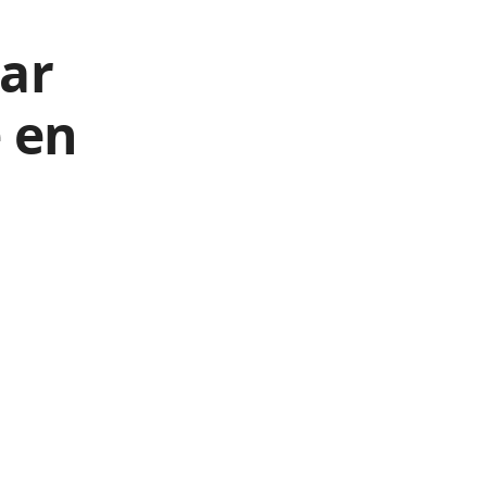
n
par
e en