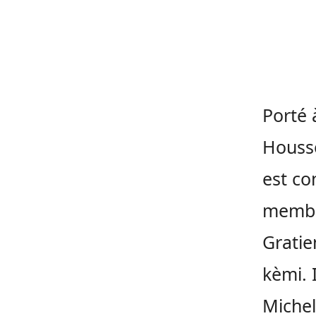
Porté 
Housso
est co
membre
Gratie
kèmi. 
Michel