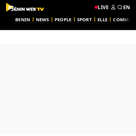
LIVE
EN
BENIN
NEWS
PEOPLE
SPORT
ELLE
COMMUN