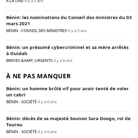
A LA UNE
•
il y a 5 ans
Bénin: les nominations du Conseil des ministres du 03
mars 2021
BÉNIN - CONSEIL DES MINISTRES
•
il y a 5 ans
Bénin: un présumé cybercriminel et sa mère arrêtés
à Ouidah
BREVES &AMP; URGENTS
•
il y a 6 ans
À NE PAS MANQUER
Bénin: un homme brûlé vif pour avoir tenté de voler
un cabri
BÉNIN - SOCIÉTÉ
•
il y a 6 ans
Bénin: décès de sa majesté Sounon Sara Doogo, roi de
Tourou
BÉNIN - SOCIÉTÉ
•
il y a 6 ans