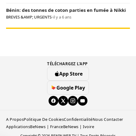
Bénin: des tonnes de coton parties en fumée à Nikki
BREVES &AMP; URGENTS
•
il y a 6 ans
TÉLÉCHARGEZ L’APP
App Store
Google Play
A Propos
Politique De Cookies
Confidentialité
Nous Contacter
Applications
BeNews | France
BeNews | Ivoire
Copyright © 2026 BENIN WEB TV | Tous Droits Réservés