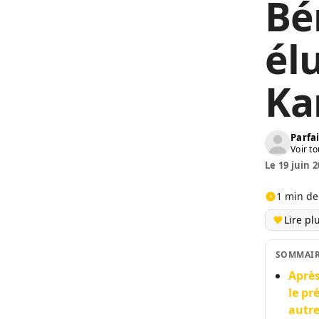
Bé
él
Ka
Parfai
Voir to
Le 19 juin 2
1 min de
Lire pl
SOMMAI
Après
le pr
autre