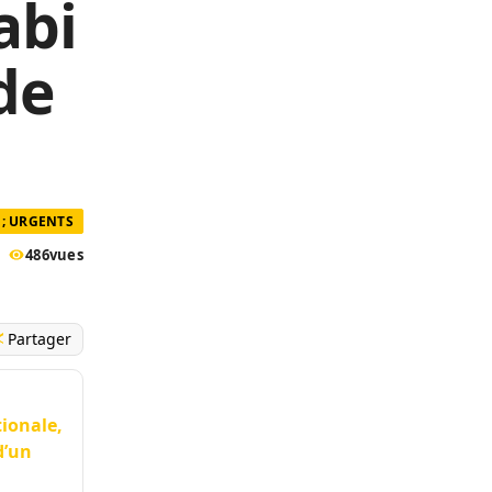
abi
de
; URGENTS
486
vues
Partager
ionale,
d’un