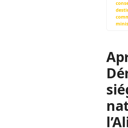
conse
desti
commu
minis
Apr
Dé
sié
nat
l’A