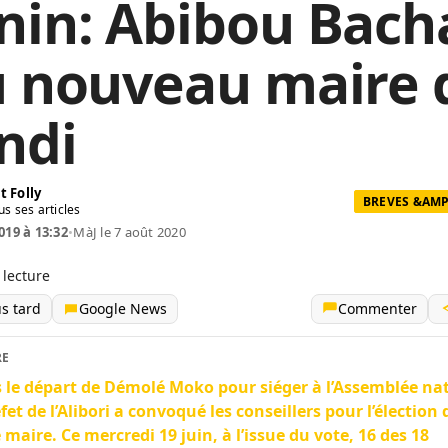
nin: Abibou Bach
u nouveau maire 
ndi
t Folly
BREVES &AMP
us ses articles
019 à 13:32
•
MàJ le 7 août 2020
 lecture
us tard
Google News
Commenter
RE
 le départ de Démolé Moko pour siéger à l’Assemblée nat
éfet de l’Alibori a convoqué les conseillers pour l’élection 
 maire. Ce mercredi 19 juin, à l’issue du vote, 16 des 18