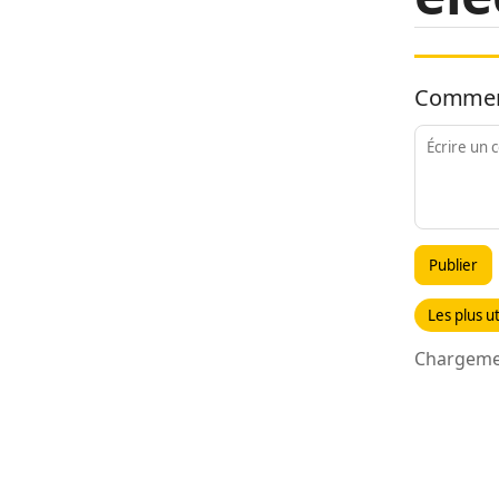
Commen
Publier
Les plus ut
Chargemen