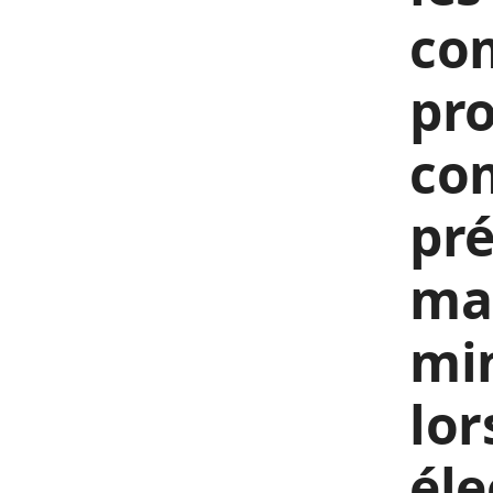
co
pro
com
pré
mai
min
lor
éle