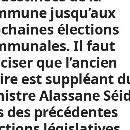
mmune jusqu’aux
chaines élections
munales. Il faut
ciser que l’ancien
re est suppléant d
istre Alassane Séi
s des précédentes
ctions législatives.