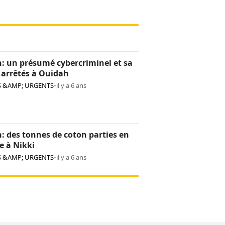
: un présumé cybercriminel et sa
 arrêtés à Ouidah
S &AMP; URGENTS
•
il y a 6 ans
: des tonnes de coton parties en
e à Nikki
S &AMP; URGENTS
•
il y a 6 ans