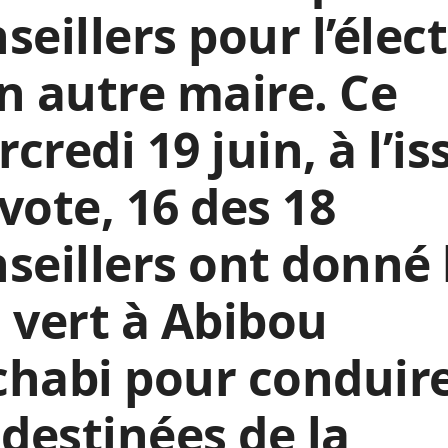
seillers pour l’élec
n autre maire. Ce
credi 19 juin, à l’is
vote, 16 des 18
seillers ont donné 
 vert à Abibou
chabi pour conduir
 destinées de la