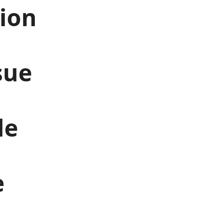
tion
sue
le
e