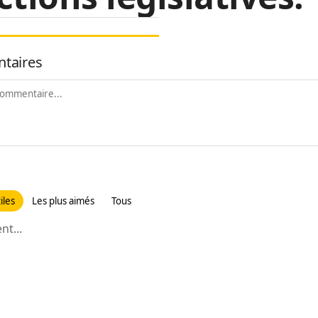
taires
iles
Les plus aimés
Tous
t...