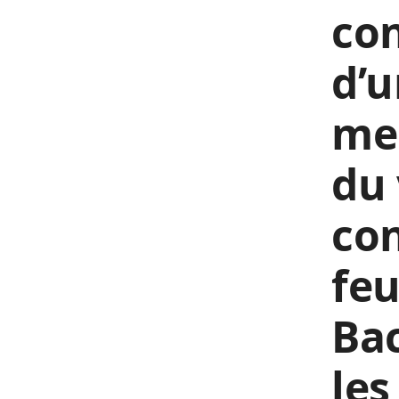
con
d’u
mer
du 
con
feu
Ba
les