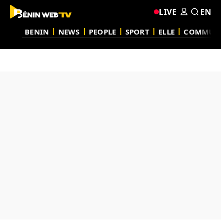
LIVE
EN
BENIN
NEWS
PEOPLE
SPORT
ELLE
COMMUN