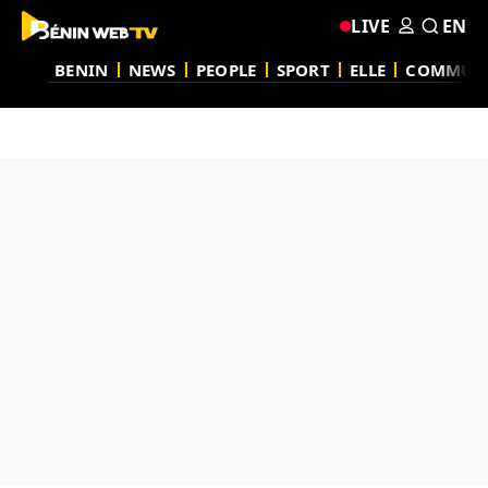
LIVE
EN
BENIN
NEWS
PEOPLE
SPORT
ELLE
COMMUN