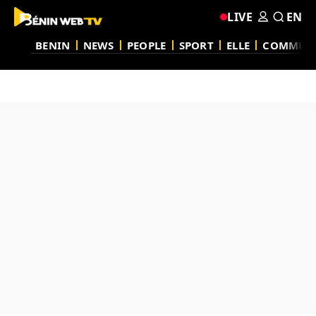
LIVE
EN
BENIN
NEWS
PEOPLE
SPORT
ELLE
COMMUN