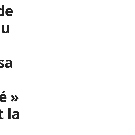
de
du
sa
é »
 la