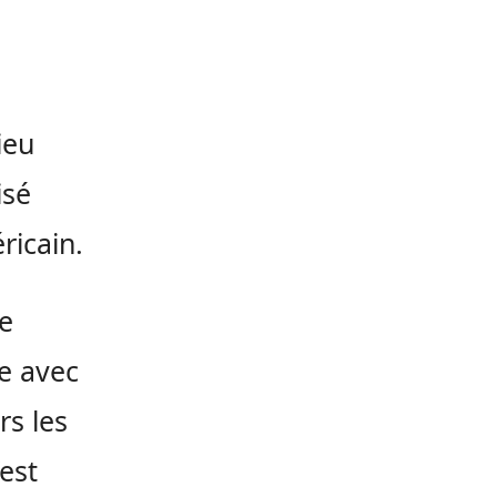
ieu
isé
ricain.
e
de avec
rs les
’est