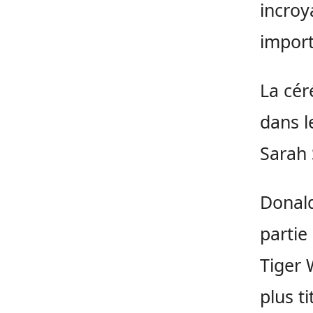
incroy
import
La cér
dans l
Sarah 
Donald
partie
Tiger 
plus ti