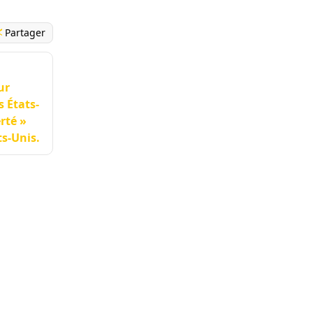
Partager
ur
s États-
rté »
ts-Unis.