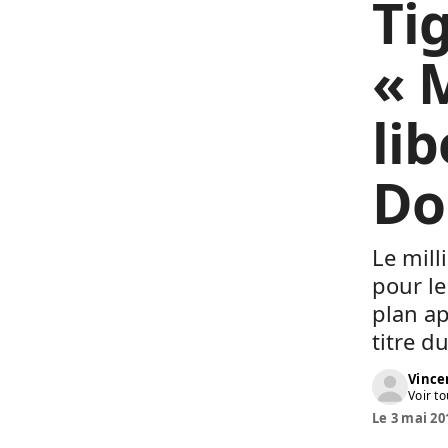
Ti
« 
li
Do
Le mill
pour le
plan ap
titre 
Vinc
Voir to
Le 3 mai 20