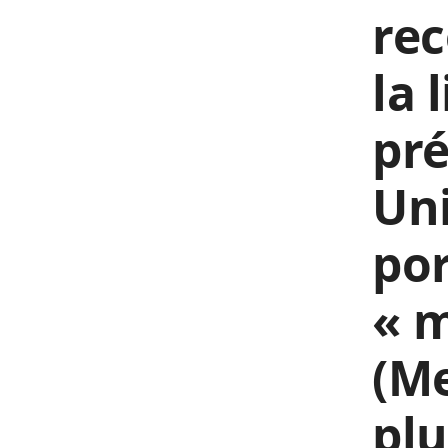
rec
la 
pré
Uni
por
« m
(Me
plu