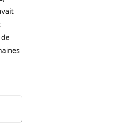
avait
t
 de
maines