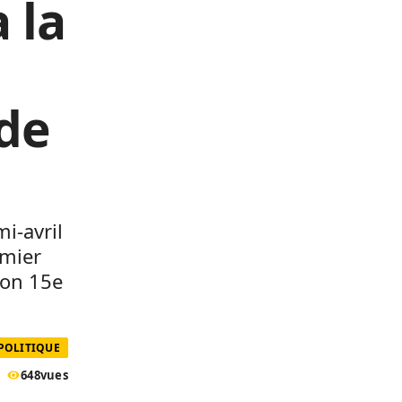
 la
 de
mi-avril
emier
son 15e
POLITIQUE
648
vues