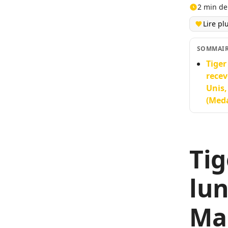
2 min de
Lire pl
SOMMAI
Tiger
recev
Unis,
(Meda
Tig
lun
Ma