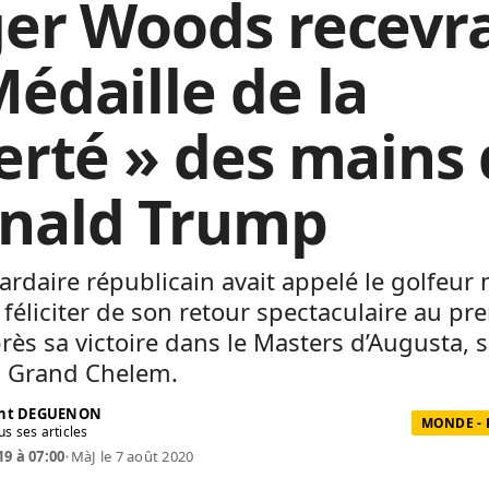
ger Woods recevra
Médaille de la
berté » des mains
nald Trump
iardaire républicain avait appelé le golfeur 
 féliciter de son retour spectaculaire au pr
rès sa victoire dans le Masters d’Augusta, 
du Grand Chelem.
ent DEGUENON
MONDE - 
us ses articles
19 à 07:00
•
MàJ le 7 août 2020