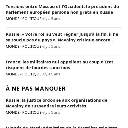
Tensions entre Moscou et l’Occident: le président du
Parlement européen persona non grata en Russie
MONDE - POLITIQUE
•
il y a 5 ans
Russie: « votre roi nu veut régner jusqu’à la fin, il ne
se soucie pas du pays », Navalny critique encore
Poutine
MONDE - POLITIQUE
•
il y a 5 ans
France: les militaires qui appellent au coup d’Etat
risquent de lourdes sanctions
MONDE - POLITIQUE
•
il y a 5 ans
À NE PAS MANQUER
Russie: la justice ordonne aux organisations de
Navalny de suspendre leurs activités
MONDE - POLITIQUE
•
il y a 5 ans
Irlande du Nord: démission de la Première ministre