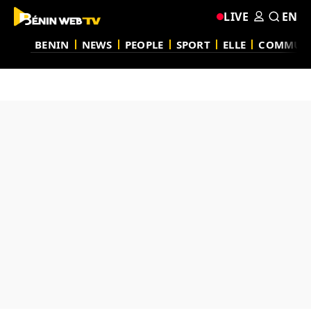
LIVE
EN
BENIN
NEWS
PEOPLE
SPORT
ELLE
COMMUN