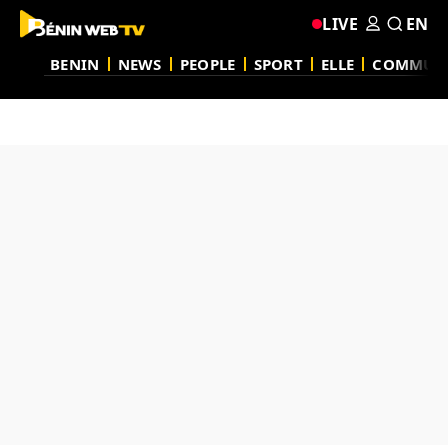
LIVE
EN
BENIN
NEWS
PEOPLE
SPORT
ELLE
COMMUN