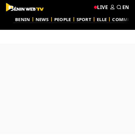
LIVE
EN
BENIN
NEWS
PEOPLE
SPORT
ELLE
COMMUN