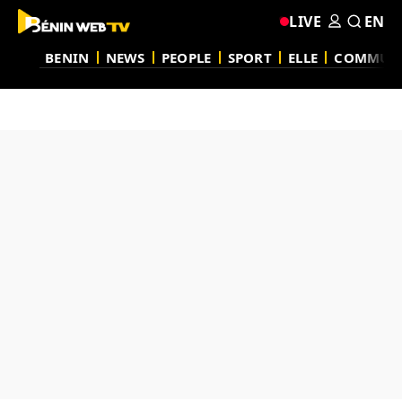
LIVE
EN
BENIN
NEWS
PEOPLE
SPORT
ELLE
COMMUN