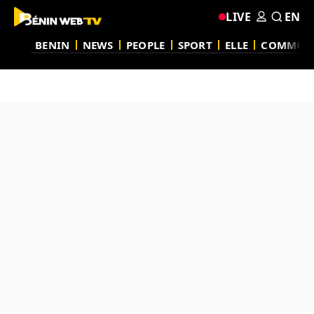
LIVE
EN
BENIN
NEWS
PEOPLE
SPORT
ELLE
COMMUN