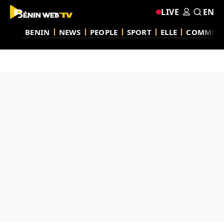
LIVE
EN
BENIN
NEWS
PEOPLE
SPORT
ELLE
COMMUN