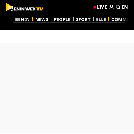
LIVE
EN
BENIN
NEWS
PEOPLE
SPORT
ELLE
COMMUN