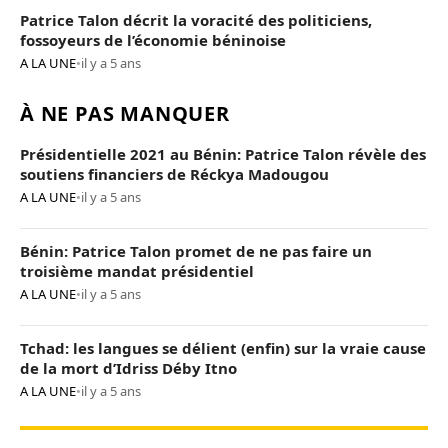
Patrice Talon décrit la voracité des politiciens,
fossoyeurs de l’économie béninoise
A LA UNE
•
il y a 5 ans
À NE PAS MANQUER
Présidentielle 2021 au Bénin: Patrice Talon révèle des
soutiens financiers de Réckya Madougou
A LA UNE
•
il y a 5 ans
Bénin: Patrice Talon promet de ne pas faire un
troisième mandat présidentiel
A LA UNE
•
il y a 5 ans
Tchad: les langues se délient (enfin) sur la vraie cause
de la mort d’Idriss Déby Itno
A LA UNE
•
il y a 5 ans