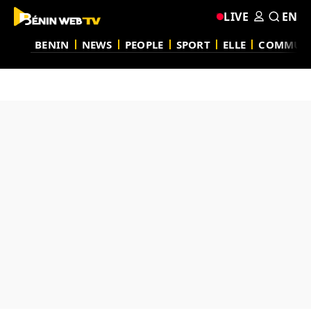
LIVE
EN
BENIN
NEWS
PEOPLE
SPORT
ELLE
COMMUN