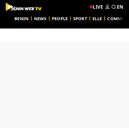
LIVE
EN
BENIN
NEWS
PEOPLE
SPORT
ELLE
COMMUN