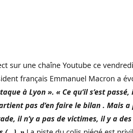
ect sur une chaîne Youtube ce vendredi 
ésident français Emmanuel Macron a é
taque à Lyon ». « Ce qu’il s’est passé, 
rtient pas d’en faire le bilan . Mais a 
ade, il n’y a pas de victimes, il y a des
s (…). »
La piste du colis piégé est privi