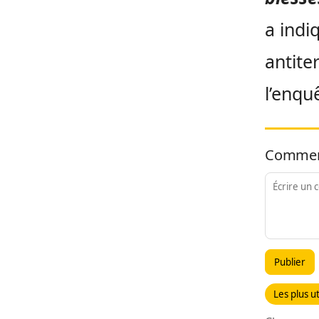
a indi
antite
l’enqu
Commen
Publier
Les plus ut