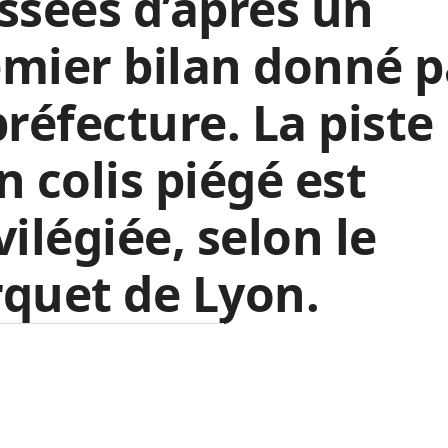
ssées d’après un
mier bilan donné p
préfecture. La piste
n colis piégé est
vilégiée, selon le
quet de Lyon.