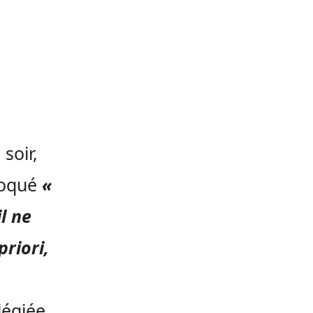
soir,
voqué
«
il ne
priori,
légiée,