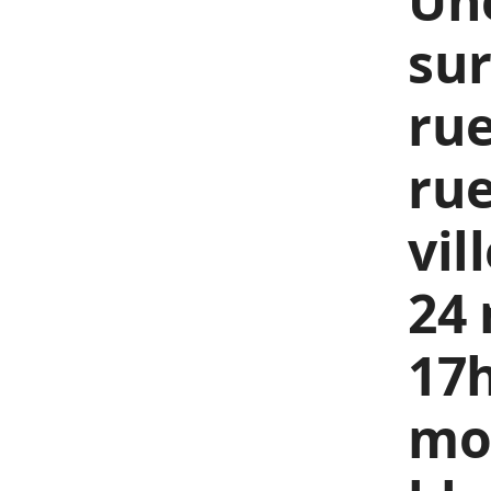
Une
sur
rue
rue
vil
24 
17
mo