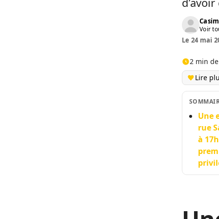
d’avoir
Casim
Voir to
Le 24 mai 2
2 min de
Lire pl
SOMMAI
Une e
rue S
à 17h
premi
privi