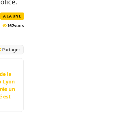
olice.
A LA UNE
162
vues
Partager
de la
 à Lyon
rès un
é est