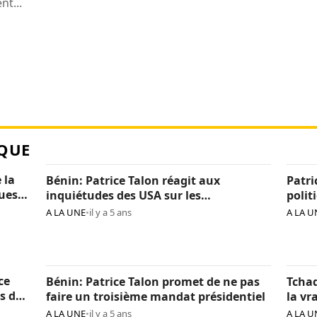
t...
QUE
 la
Bénin: Patrice Talon réagit aux
Patri
ques
inquiétudes des USA sur les
polit
« arrestations d’opposants »
béni
A LA UNE
•
il y a 5 ans
A LA U
ce
Bénin: Patrice Talon promet de ne pas
Tchad
s de
faire un troisième mandat présidentiel
la vr
Itno
A LA UNE
•
il y a 5 ans
A LA U