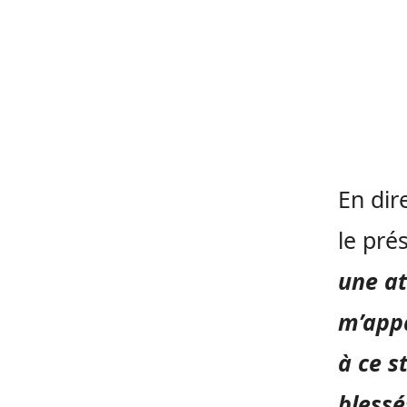
En dir
le pr
une at
m’appa
à ce st
blessé