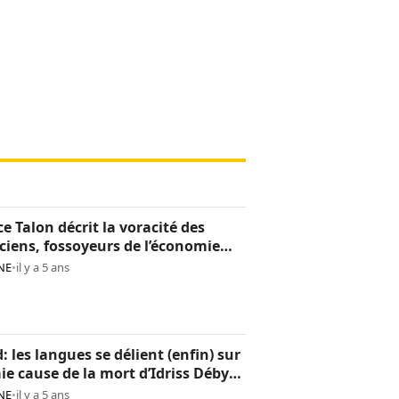
ce Talon décrit la voracité des
iciens, fossoyeurs de l’économie
noise
NE
•
il y a 5 ans
: les langues se délient (enfin) sur
aie cause de la mort d’Idriss Déby
NE
•
il y a 5 ans