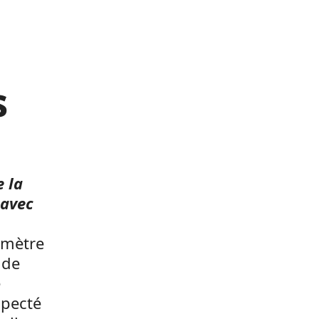
s
e la
 avec
imètre
 de
é
specté