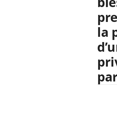
ble
pre
la 
d’u
pri
par