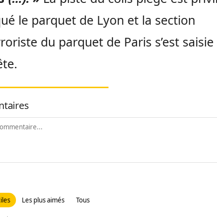
qué le parquet de Lyon et la section
rroriste du parquet de Paris s’est saisie
ête.
taires
iles
Les plus aimés
Tous