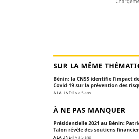
Chargemen
SUR LA MÊME THÉMATI
Bénin: la CNSS identifie l’impact de
Covid-19 sur la prévention des ris
professionnels
A LA UNE
•
il y a 5 ans
À NE PAS MANQUER
Présidentielle 2021 au Bénin: Patri
Talon révèle des soutiens financier
Réckya Madougou
A LA UNE
•
il y a 5 ans