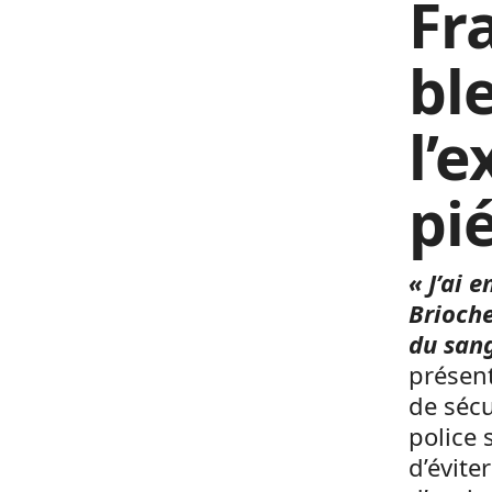
Fr
bl
l’e
pi
« J’ai 
Brioche
du sang
présent
de sécu
police 
d’évite