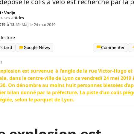
 déposé le colis à vélo est recherché par la p
ir Vodjo
us ses articles
019 à 18:41
•
MàJ le 24 mai 2019
 lecture
us tard
Google News
Commenter
RE
xplosion est survenue à l’angle de la rue Victor-Hugo et 
ala, dans le centre-ville de Lyon ce vendredi 24 mai 2019
30. On dénombre au moins huit personnes blessées d’ap
er bilan donné par la préfecture. La piste d’un colis piég
légiée, selon le parquet de Lyon.