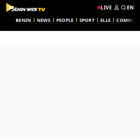
LIVE
EN
BENIN
NEWS
PEOPLE
SPORT
ELLE
COMMUN