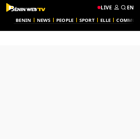
LIVE
EN
BENIN
NEWS
PEOPLE
SPORT
ELLE
COMMUN